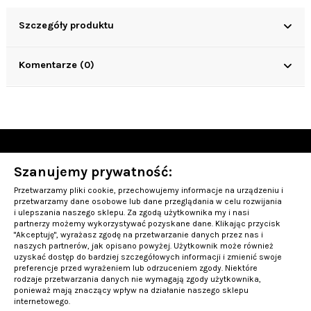
Szczegóły produktu
Komentarze (0)
Szanujemy prywatność:
OBSŁUGA KLIENTA
Przetwarzamy pliki cookie, przechowujemy informacje na urządzeniu i
INFORMACJE
przetwarzamy dane osobowe lub dane przeglądania w celu rozwijania
i ulepszania naszego sklepu. Za zgodą użytkownika my i nasi
partnerzy możemy wykorzystywać pozyskane dane. Klikając przycisk
PRODUKTY TOP-10
"Akceptuję", wyrażasz zgodę na przetwarzanie danych przez nas i
naszych partnerów, jak opisano powyżej. Użytkownik może również
uzyskać dostęp do bardziej szczegółowych informacji i zmienić swoje
Kontakt
preferencje przed wyrażeniem lub odrzuceniem zgody. Niektóre
rodzaje przetwarzania danych nie wymagają zgody użytkownika,
ponieważ mają znaczący wpływ na działanie naszego sklepu
internetowego.