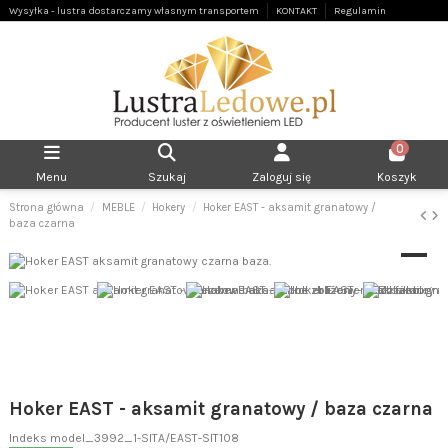
Wysyłka - lustra dostarczamy własnym transportem
KONTAKT
Regulamin
0
Menu
Szukaj
Zaloguj się
Koszyk
Strona główna
MEBLE
Hokery
Hoker EAST - aksamit granatowy /
baza czarna
Hoker EAST - aksamit granatowy / baza czarna
Indeks
model_3992_1-SITA/EAST-SIT108