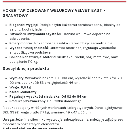
HOKER TAPICEROWANY WELUROWY VELVET EAST -
GRANATOWY
Elegancki wygląd:
Dodaje szyku każdemu pomieszczeniu, idealny do
salonu, kuchni, jadalni.
Łatwość w utrzymaniu czystości:
Tkanina welurowa odporna na
zabrudzenia.
Prosty montaż:
Hoker można szybko i łatwo złożyć samodzielnie.
Wysoka funkcjonalność:
Obrotowe siedzisko, regulacja wysokości,
antypoślizgowa podstawa.
Solidna konstrukcja:
Materiał siedziska - welur, nogi metalowe, max.
obciążenie 110 kg.
Specyfikacja produktu
Wymiary:
Wysokość hokera: 81 - 103 cm, wysokość podłokietników: 70 -
92 cm, szerokość: 53 cm, głębokość: 46 cm.
Waga:
6,8 kg
Kolor:
Granatowy
Regulacja wysokości siedziska:
Od 62 do 84 cm
Produkt przeznaczony:
Do użytku domowego
Produkt dostępny w różnych wariantach kolorystycznych. Dane logistyczne:
SKU 3992, waga brutto 7,7 kg, wymiary: 49 x 47 x 35 cm.
Uwaga:
Jeżeli na siłowniku występuje zabezpieczenie, należy je zdjąć przed
montażem pozostałych elementów.