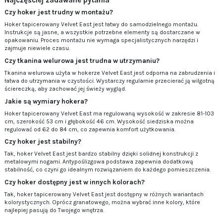
Najczęściej zadawane pytania
Czy hoker jest trudny w montażu?
Hoker tapicerowany Velvet East jest łatwy do samodzielnego montażu.
Instrukcje są jasne, a wszystkie potrzebne elementy są dostarczane w
opakowaniu. Proces montażu nie wymaga specjalistycznych narzędzi i
zajmuje niewiele czasu.
Czy tkanina welurowa jest trudna w utrzymaniu?
Tkanina welurowa użyta w hokerze Velvet East jest odporna na zabrudzenia i
łatwa do utrzymania w czystości. Wystarczy regularnie przecierać ją wilgotną
ściereczką, aby zachować jej świeży wygląd.
Jakie są wymiary hokera?
Hoker tapicerowany Velvet East ma regulowaną wysokość w zakresie 81-103
cm, szerokość 53 cm i głębokość 46 cm. Wysokość siedziska można
regulować od 62 do 84 cm, co zapewnia komfort użytkowania.
Czy hoker jest stabilny?
Tak, hoker Velvet East jest bardzo stabilny dzięki solidnej konstrukcji z
metalowymi nogami. Antypoślizgowa podstawa zapewnia dodatkową
stabilność, co czyni go idealnym rozwiązaniem do każdego pomieszczenia.
Czy hoker dostępny jest w innych kolorach?
Tak, hoker tapicerowany Velvet East jest dostępny w różnych wariantach
kolorystycznych. Oprócz granatowego, można wybrać inne kolory, które
najlepiej pasują do Twojego wnętrza.