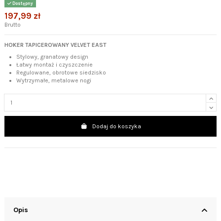
Dostępny
197,99 zł
Brutto
HOKER TAPICEROWANY VELVET EAST
Stylowy, granatowy design
Łatwy montaż i czyszczenie
Regulowane, obrotowe siedzisko
Wytrzymałe, metalowe nogi
Dodaj do koszyka
Opis