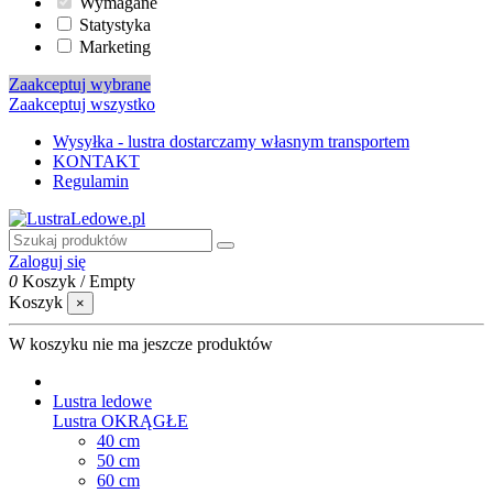
Wymagane
Statystyka
Marketing
Zaakceptuj wybrane
Zaakceptuj wszystko
Wysyłka - lustra dostarczamy własnym transportem
KONTAKT
Regulamin
Zaloguj się
0
Koszyk
/
Empty
Koszyk
×
W koszyku nie ma jeszcze produktów
Lustra ledowe
Lustra OKRĄGŁE
40 cm
50 cm
60 cm