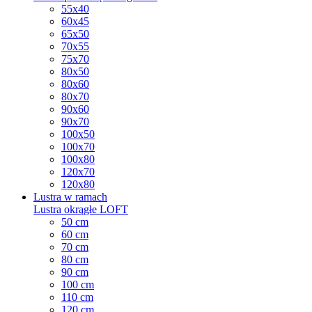
55x40
60x45
65x50
70x55
75x70
80x50
80x60
80x70
90x60
90x70
100x50
100x70
100x80
120x70
120x80
Lustra w ramach
Lustra okrągłe LOFT
50 cm
60 cm
70 cm
80 cm
90 cm
100 cm
110 cm
120 cm