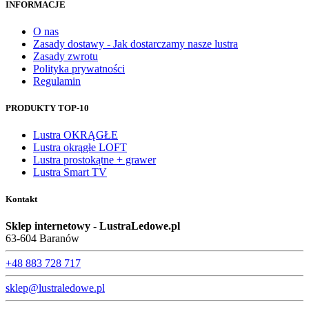
INFORMACJE
O nas
Zasady dostawy - Jak dostarczamy nasze lustra
Zasady zwrotu
Polityka prywatności
Regulamin
PRODUKTY TOP-10
Lustra OKRĄGŁE
Lustra okrągłe LOFT
Lustra prostokątne + grawer
Lustra Smart TV
Kontakt
Sklep internetowy - LustraLedowe.pl
63-604 Baranów
+48 883 728 717
sklep@lustraledowe.pl