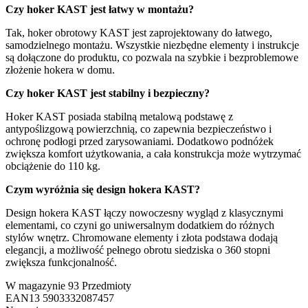
Czy hoker KAST jest łatwy w montażu?
Tak, hoker obrotowy KAST jest zaprojektowany do łatwego,
samodzielnego montażu. Wszystkie niezbędne elementy i instrukcje
są dołączone do produktu, co pozwala na szybkie i bezproblemowe
złożenie hokera w domu.
Czy hoker KAST jest stabilny i bezpieczny?
Hoker KAST posiada stabilną metalową podstawę z
antypoślizgową powierzchnią, co zapewnia bezpieczeństwo i
ochronę podłogi przed zarysowaniami. Dodatkowo podnóżek
zwiększa komfort użytkowania, a cała konstrukcja może wytrzymać
obciążenie do 110 kg.
Czym wyróżnia się design hokera KAST?
Design hokera KAST łączy nowoczesny wygląd z klasycznymi
elementami, co czyni go uniwersalnym dodatkiem do różnych
stylów wnętrz. Chromowane elementy i złota podstawa dodają
elegancji, a możliwość pełnego obrotu siedziska o 360 stopni
zwiększa funkcjonalność.
W magazynie
93 Przedmioty
EAN13
5903332087457