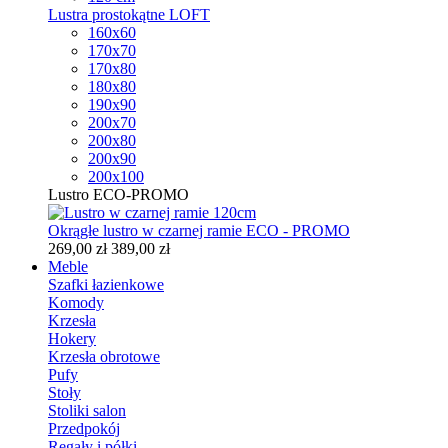
Lustra prostokątne LOFT
160x60
170x70
170x80
180x80
190x90
200x70
200x80
200x90
200x100
Lustro ECO-PROMO
Okrągłe lustro w czarnej ramie ECO - PROMO
269,00 zł
389,00 zł
Meble
Szafki łazienkowe
Komody
Krzesła
Hokery
Krzesła obrotowe
Pufy
Stoły
Stoliki salon
Przedpokój
Regały i półki