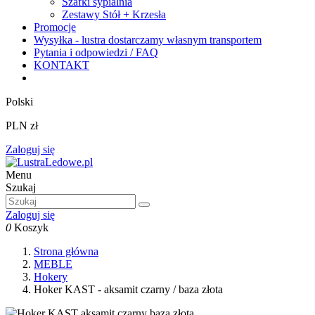
Szafki sypialnia
Zestawy Stół + Krzesła
Promocje
Wysyłka - lustra dostarczamy własnym transportem
Pytania i odpowiedzi / FAQ
KONTAKT
Polski
PLN zł
Zaloguj się
Menu
Szukaj
Zaloguj się
0
Koszyk
Strona główna
MEBLE
Hokery
Hoker KAST - aksamit czarny / baza złota