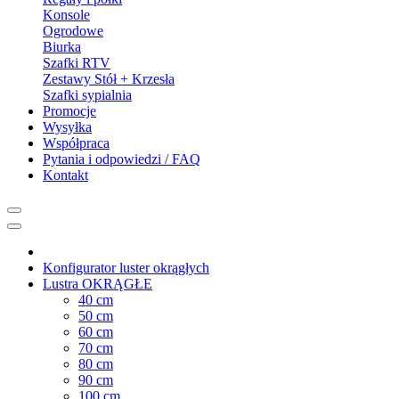
Konsole
Ogrodowe
Biurka
Szafki RTV
Zestawy Stół + Krzesła
Szafki sypialnia
Promocje
Wysyłka
Współpraca
Pytania i odpowiedzi / FAQ
Kontakt
Konfigurator luster okrągłych
Lustra OKRĄGŁE
40 cm
50 cm
60 cm
70 cm
80 cm
90 cm
100 cm