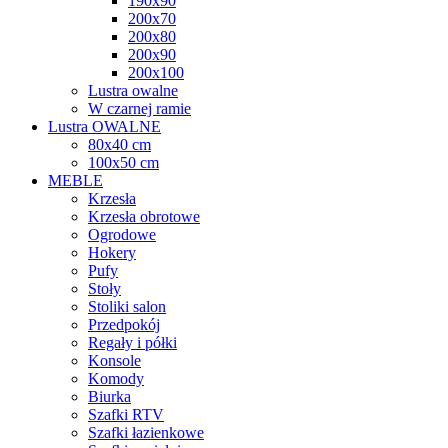
190x90
200x70
200x80
200x90
200x100
Lustra owalne
W czarnej ramie
Lustra OWALNE
80x40 cm
100x50 cm
MEBLE
Krzesła
Krzesła obrotowe
Ogrodowe
Hokery
Pufy
Stoły
Stoliki salon
Przedpokój
Regały i półki
Konsole
Komody
Biurka
Szafki RTV
Szafki łazienkowe