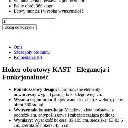
Stabilna, złota podstawa z podnóżkiem
Pełny obrót 360 stopni
Łatwy montaż i wysoka wytrzymałość
Dodaj do koszyka
Opis
Szczegóły produktu
Komentarze
(0)
Hoker obrotowy KAST - Elegancja i
Funkcjonalność
Ponadczasowy design:
Chromowane elementy i
nowoczesny wygląd pasują do każdego wnętrza.
Wysoka ergonomia:
Regulowane siedzisko z weluru, pełny
obrót 360 stopni.
Wytrzymała konstrukcja:
Metalowa złota podstawa z
podnóżkiem, antypoślizgowa i zabezpieczająca podłogę.
Wymiary:
Wysokość hokera: 85-105 cm, siedziska: 63-83,5
cm, szerokość hokera: 45,5 cm.