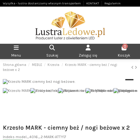
Wysyłka - lustra dostarczamy własnym transportem
KONTAKT
Regulamin
0
Menu
Szukaj
Zaloguj się
Koszyk
Strona główna
MEBLE
Krzesła
Krzesło MARK - ciemny beż / nogi
beżowe x 2
Krzesło MARK - ciemny beż / nogi beżowe x 2
Indeks
model_4016_2-MARK-ATTY17