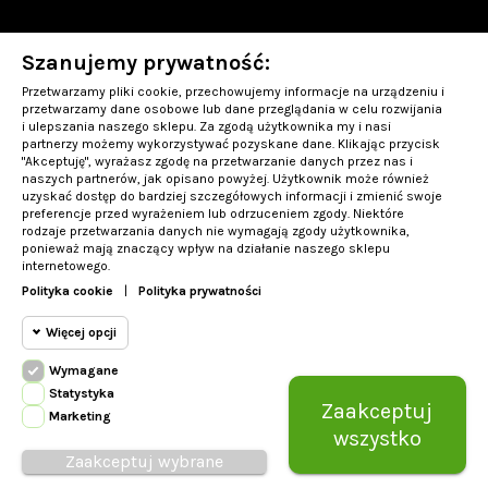
Szanujemy prywatność:
OBSŁUGA KLIENTA
Przetwarzamy pliki cookie, przechowujemy informacje na urządzeniu i
INFORMACJE
przetwarzamy dane osobowe lub dane przeglądania w celu rozwijania
i ulepszania naszego sklepu. Za zgodą użytkownika my i nasi
partnerzy możemy wykorzystywać pozyskane dane. Klikając przycisk
PRODUKTY TOP-10
"Akceptuję", wyrażasz zgodę na przetwarzanie danych przez nas i
naszych partnerów, jak opisano powyżej. Użytkownik może również
uzyskać dostęp do bardziej szczegółowych informacji i zmienić swoje
Kontakt
preferencje przed wyrażeniem lub odrzuceniem zgody. Niektóre
rodzaje przetwarzania danych nie wymagają zgody użytkownika,
ponieważ mają znaczący wpływ na działanie naszego sklepu
internetowego.
Polityka cookie
|
Polityka prywatności
Więcej opcji
Wymagane
Szanujemy prywatność:
Statystyka
Wymagane
Zaakceptuj
Marketing
Przetwarzamy pliki cookie, przechowujemy informacje na urządzeniu i
wszystko
przetwarzamy dane osobowe lub dane przeglądania w celu rozwijania
Cookie
i ulepszania naszego sklepu. Za zgodą użytkownika my i nasi
Zaakceptuj wybrane
statystyczne
partnerzy możemy wykorzystywać pozyskane dane. Klikając przycisk
Too Many Requests