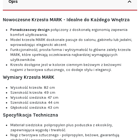
Opis
Nowoczesne Krzesła MARK - Idealne do Każdego Wnętrza
Ponadczasowy design
połączony z doskonałą ergonomią zapewnia
komfort użytkowania.
Model krzesła MARK doskonale pasuje do salonu, gabinetu lub jadalni,
wprowadzając elegancki akcent.
Funkcjonalność, prosta forma i wytrzymałość to główne zalety krzesła
MARK, które spełniają oczekiwania najbardziej wymagających
użytkowników.
Krzesło dostępne jest w kolorze ciemnym beżowym z beżowymi
nogami z tworzywa sztucznego, co dodaje stylu i elegancji.
Wymiary Krzesła MARK
Wysokość krzesła: 82 cm
Szerokość krzesła: 49 cm
Wysokość siedziska: 47 cm
Szerokość siedziska: 44 cm
Głębokość siedziska: 43 cm
Specyfikacja Techniczna
Materiał siedziska: polipropylen plus poduszka z ekoskóry,
zapewniająca wygodę i trwałość.
Nogi z tworzywa sztucznego - polipropylen, beżowe, gwarantują
stabilność i nowoczesny wygląd.