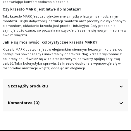
zapewniając komfort podczas siedzenia.
Czy krzesło MARK jest łatwe do montażu?
Tak, krzesło MARK jest zaprojektowane z myślą o łatwym samodzielnym
montażu. Dzięki dołączonej instrukcji montażu oraz precyzyjnie wykonanym
elementom, składanie krzesła jest proste i intuicyjne. Cały proces nie
zajmuje dużo czasu, co pozwala na szybkie cieszenie się nowym meblem w
swoim wnętrzu.
Jakie są możliwości kolorystyczne krzesła MARK?
Krzesło MARK dostępne jest w eleganckim ciemnym beżowym kolorze, co
nadaje mu nowoczesny i uniwersalny charakter. Nogi krzesła wykonane z
polipropylenu również są w kolorze beżowym, co tworzy spójną i stylową
całość. Taka kolorystyka sprawia, że krzesło doskonale wpasowuje się w
różnorodne aranżacje wnętrz, dodając im elegancji.
Szczegóły produktu
Komentarze (0)