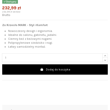
Dostępny
232,99 zł
232,99 zł zestaw
Brutto
2x Krzesło MARK - Styl i Komfort
Nowoczesny design i ergonomia.
Idealne do salonu, gabinetu, jadalni.
Ciemny beż z beżowymi nogami.
Polipropylenowe siedzisko i nogi.
Łatwy samodzielny montaż.
Dodaj do koszyka