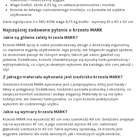
Waga (netto): około 4,25 kg, co ułatwia przenoszenie i montaż.
Krzesła do łatwego samodzielnego montażu, co pozwala na szybkie
użytkowanie.
Dane logistyczne 2 x SKU 4016 waga 9,75 kg brutto - wymiary 61 x 40 x 50 cm.
Najczęściej zadawane pytania o krzesło MARK
Jakie są główne zalety krzesła MARK?
Krzesło MARK łączy w sobie ponadczasowy design z doskonałą ergonomią,
co zapewnia wygodę użytkowania. Jego prosty, ale elegancki wygląd sprawia,
że doskonale pasuje do różnych wnętrz, takich jak salon, gabinet czy
jadalnia. Dodatkowo, krzesło charakteryzuje się wysoką funkcjonalnością i
wytrzymałością, co czyni je idealnym wyborem dla każdego, kto ceni jakość i
styl.
Z jakiego materiału wykonane jest siedzisko krzesła MARK?
Siedzisko krzesła MARK wykonane jest z polipropylenu, który jest trwały i
łatwy w pielęgnacji. Dodatkowo, siedzisko posiada poduszkę z ekoskóry, co
zwiększa komfort siedzenia i dodaje elegancji. Materiały te są nie tylko
estetyczne, ale również funkcjonalne, co czyni krzesło praktycznym
wyborem do codziennego użytku.
Jakie są wymiary krzesła MARK?
Krzesło MARK ma wysokość 82 cm oraz szerokość 49 cm. Siedzisko znajduje
się na wysokości 47 cm, a jego szerokość wynosi 44 cm, natomiast
głębokość siedziska to 43 cm. Takie wymiary sprawiają, że krzesło jest
wygodne zarówno dla osób dorosłych, jak i młodszych użytkowników,