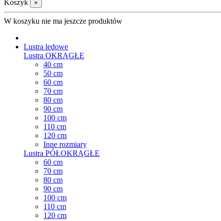
Koszyk
×
W koszyku nie ma jeszcze produktów
Lustra ledowe
Lustra OKRĄGŁE
40 cm
50 cm
60 cm
70 cm
80 cm
90 cm
100 cm
110 cm
120 cm
Inne rozmiary
Lustra PÓŁOKRĄGŁE
60 cm
70 cm
80 cm
90 cm
100 cm
110 cm
120 cm