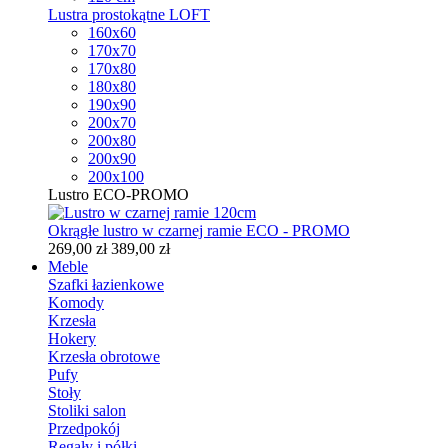
Lustra prostokątne LOFT
160x60
170x70
170x80
180x80
190x90
200x70
200x80
200x90
200x100
Lustro ECO-PROMO
Okrągłe lustro w czarnej ramie ECO - PROMO
269,00 zł
389,00 zł
Meble
Szafki łazienkowe
Komody
Krzesła
Hokery
Krzesła obrotowe
Pufy
Stoły
Stoliki salon
Przedpokój
Regały i półki