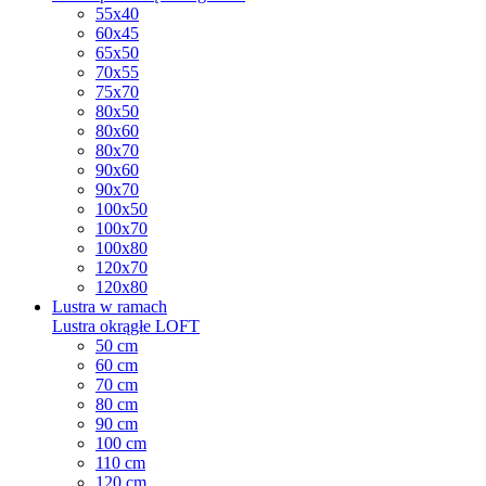
55x40
60x45
65x50
70x55
75x70
80x50
80x60
80x70
90x60
90x70
100x50
100x70
100x80
120x70
120x80
Lustra w ramach
Lustra okrągłe LOFT
50 cm
60 cm
70 cm
80 cm
90 cm
100 cm
110 cm
120 cm