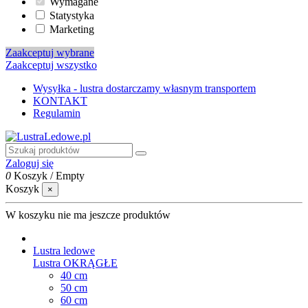
Wymagane
Statystyka
Marketing
Zaakceptuj wybrane
Zaakceptuj wszystko
Wysyłka - lustra dostarczamy własnym transportem
KONTAKT
Regulamin
Zaloguj się
0
Koszyk
/
Empty
Koszyk
×
W koszyku nie ma jeszcze produktów
Lustra ledowe
Lustra OKRĄGŁE
40 cm
50 cm
60 cm