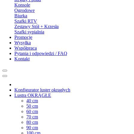
Konsole
Ogrodowe
Biurka
Szafki RTV
Zestawy Stół + Krzesła
Szafki sypialnia
Promocje
Wysyłka
Współpraca
Pytania i odpowiedzi / FAQ
Kontakt
Konfigurator luster okrągłych
Lustra OKRĄGŁE
40 cm
50 cm
60 cm
70 cm
80 cm
90 cm
100 cm