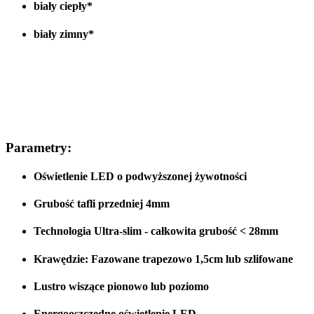
biały ciepły*
biały zimny*
Parametry:
Oświetlenie LED o podwyższonej żywotności
Grubość tafli przedniej 4mm
Technologia Ultra-slim - całkowita grubość < 28
mm
Krawędzie:
Fazowane
trapezowo 1,5cm lub
szlifowane
Lustro wiszące
pionowo lub poziomo
Energooszczędne oświetlenie LED