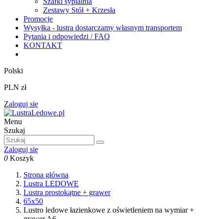
Szafki sypialnia
Zestawy Stół + Krzesła
Promocje
Wysyłka - lustra dostarczamy własnym transportem
Pytania i odpowiedzi / FAQ
KONTAKT
Polski
PLN zł
Zaloguj się
Menu
Szukaj
Zaloguj się
0
Koszyk
Strona główna
Lustra LEDOWE
Lustra prostokątne + grawer
65x50
Lustro ledowe łazienkowe z oświetleniem na wymiar +
grawer A6