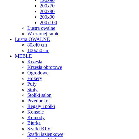
190x90
200x70
200x80
200x90
200x100
Lustra owalne
W czarnej ramie
Lustra OWALNE
80x40 cm
100x50 cm
MEBLE
Krzesła
Krzesła obrotowe
Ogrodowe
Hokery
Pufy
Stoły
Stoliki salon
Przedpokój
Regały i półki
Konsole
Komody
Biurka
Szafki RTV
Szafki łazienkowe