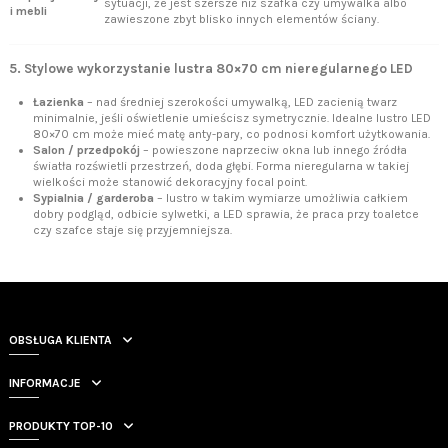
sytuacji, że jest szersze niż szafka czy umywalka albo
i mebli
zawieszone zbyt blisko innych elementów ściany.
5. Stylowe wykorzystanie lustra 80×70 cm nieregularnego LED
Łazienka
– nad średniej szerokości umywalką, LED zacienią twarz
minimalnie, jeśli oświetlenie umieścisz symetrycznie. Idealne lustro LED
80×70 cm może mieć matę anty-pary, co podnosi komfort użytkowania.
Salon / przedpokój
– powieszone naprzeciw okna lub innego źródła
światła rozświetli przestrzeń, doda głębi. Forma nieregularna w takiej
wielkości może stanowić dekoracyjny focal point.
Sypialnia / garderoba
– lustro w takim wymiarze umożliwia całkiem
dobry podgląd, odbicie sylwetki, a LED sprawia, że praca przy toaletce
czy szafce staje się przyjemniejsza.
OBSŁUGA KLIENTA
INFORMACJE
PRODUKTY TOP-10