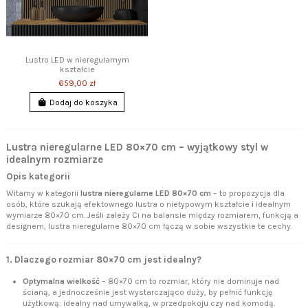
Lustro LED w nieregularnym
kształcie
659,00 zł
Dodaj do koszyka
Lustra nieregularne LED 80×70 cm – wyjątkowy styl w
idealnym rozmiarze
Opis kategorii
Witamy w kategorii
lustra nieregularne LED 80×70 cm
– to propozycja dla
osób, które szukają efektownego lustra o nietypowym kształcie
i
idealnym
wymiarze 80×70 cm. Jeśli zależy Ci na balansie między rozmiarem, funkcją a
designem, lustra nieregularne 80×70 cm łączą w sobie wszystkie te cechy.
1. Dlaczego rozmiar 80×70 cm jest idealny?
Optymalna wielkość
– 80×70 cm to rozmiar, który nie dominuje nad
ścianą, a jednocześnie jest wystarczająco duży, by pełnić funkcję
użytkową: idealny nad umywalką, w przedpokoju czy nad komodą.