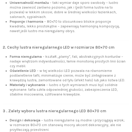
Uniwersalność montażu
– taki wymiar daje sporo swobody – lustro
można zawiesić zarówno poziomo, jak i (jeśli forma lustra na to
pozwala) w lekkim skosie; dobre w średniej wielkości łazienkach,
salonach, sypialniach.
Proporcje i harmonia
– 80×70 to stosunkowo bliskie proporcje
kwadratu, lekko prostokątne – zapewniają harmonijną kompozycję,
nawet jeśli lustro ma nieregularny obrys.
2. Cechy lustra nieregularnego LED w rozmiarze 80×70 cm
Forma nieregularna
– kształt „plamy”, fali, abstrakcyjnych konturów –
nadaje wnętrzom indywidualności, łamie monotonię prostych linii ścian
czy mebli.
Oświetlenie LED
– w tej wielkości LED pozwala na równomierne
podświetlenie tafli, minimalizuje cienie; może być zintegrowane z
krawędzią lustra, zamontowane od tyłu (efekt halo) lub jako listwa LED.
Materiały i wykonanie
– lustro o tych wymiarach musi być solidnie
wykonane: tafla szkła odpowiedniej grubości, zabezpieczenia LED,
stabilne mocowania, szlifowane krawędzie.
3 . Zalety wyboru lustra nieregularnego LED 80×70 cm
Design i dekoracja
– lustra nieregularne są modne i przyciągają wzrok;
w rozmiarze 80×70 cm stanowią mocny akcent dekoracyjny, ale nie
przytłaczają przestrzeni.