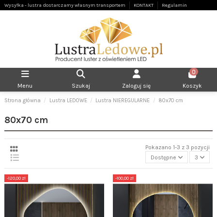
Wysyłka - lustra dostarczamy własnym transportem
KONTAKT
Regulamin
0
Menu
Szukaj
Zaloguj się
Koszyk
Strona główna
Lustra LEDOWE
Lustra NIEREGULARNE
80x70 cm
80x70 cm
Pokazano 1-3 z 3 pozycji
Dostępne
3
-120,00 zł
-100,00 zł