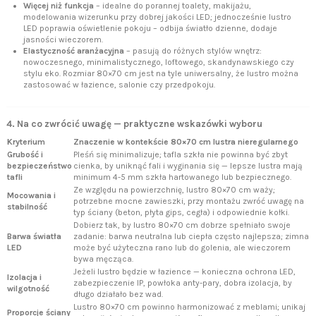
Więcej niż funkcja
– idealne do porannej toalety, makijażu,
modelowania wizerunku przy dobrej jakości LED; jednocześnie lustro
LED poprawia oświetlenie pokoju – odbija światło dzienne, dodaje
jasności wieczorem.
Elastyczność aranżacyjna
– pasują do różnych stylów wnętrz:
nowoczesnego, minimalistycznego, loftowego, skandynawskiego czy
stylu eko. Rozmiar 80×70 cm jest na tyle uniwersalny, że lustro można
zastosować w łazience, salonie czy przedpokoju.
4. Na co zwrócić uwagę — praktyczne wskazówki wyboru
Kryterium
Znaczenie w kontekście 80×70 cm lustra nieregularnego
Grubość i
Pleśń się minimalizuje; tafla szkła nie powinna być zbyt
bezpieczeństwo
cienka, by uniknąć fali i wyginania się — lepsze lustra mają
tafli
minimum 4-5 mm szkła hartowanego lub bezpiecznego.
Ze względu na powierzchnię, lustro 80×70 cm waży;
Mocowania i
potrzebne mocne zawieszki, przy montażu zwróć uwagę na
stabilność
typ ściany (beton, płyta gips, cegła) i odpowiednie kołki.
Dobierz tak, by lustro 80×70 cm dobrze spełniało swoje
Barwa światła
zadanie: barwa neutralna lub ciepła często najlepsza; zimna
LED
może być użyteczna rano lub do golenia, ale wieczorem
bywa męcząca.
Jeżeli lustro będzie w łazience — konieczna ochrona LED,
Izolacja i
zabezpieczenie IP, powłoka anty-pary, dobra izolacja, by
wilgotność
długo działało bez wad.
Lustro 80×70 cm powinno harmonizować z meblami; unikaj
Proporcje ściany