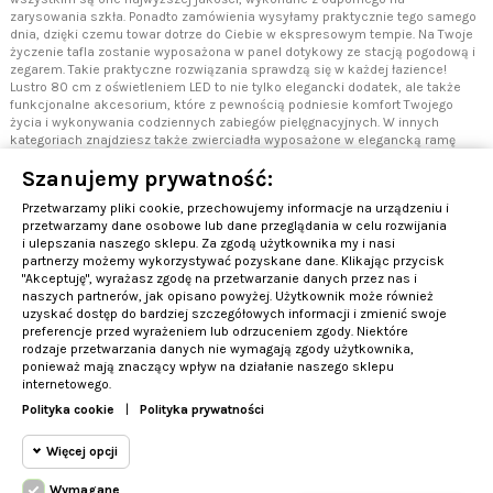
zarysowania szkła. Ponadto zamówienia wysyłamy praktycznie tego samego
dnia, dzięki czemu towar dotrze do Ciebie w ekspresowym tempie. Na Twoje
życzenie tafla zostanie wyposażona w panel dotykowy ze stacją pogodową i
zegarem. Takie praktyczne rozwiązania sprawdzą się w każdej łazience!
Lustro 80 cm z oświetleniem LED to nie tylko elegancki dodatek, ale także
funkcjonalne akcesorium, które z pewnością podniesie komfort Twojego
życia i wykonywania codziennych zabiegów pielęgnacyjnych. W innych
kategoriach znajdziesz także zwierciadła wyposażone w elegancką ramę
oraz w innych rozmiarach. Zapraszamy do zapoznania się z pozostałymi
Szanujemy prywatność:
produktami!
Przetwarzamy pliki cookie, przechowujemy informacje na urządzeniu i
przetwarzamy dane osobowe lub dane przeglądania w celu rozwijania
i ulepszania naszego sklepu. Za zgodą użytkownika my i nasi
partnerzy możemy wykorzystywać pozyskane dane. Klikając przycisk
"Akceptuję", wyrażasz zgodę na przetwarzanie danych przez nas i
OBSŁUGA KLIENTA
naszych partnerów, jak opisano powyżej. Użytkownik może również
uzyskać dostęp do bardziej szczegółowych informacji i zmienić swoje
preferencje przed wyrażeniem lub odrzuceniem zgody. Niektóre
INFORMACJE
rodzaje przetwarzania danych nie wymagają zgody użytkownika,
ponieważ mają znaczący wpływ na działanie naszego sklepu
PRODUKTY TOP-10
internetowego.
Polityka cookie
|
Polityka prywatności
Kontakt
Więcej opcji
Wymagane