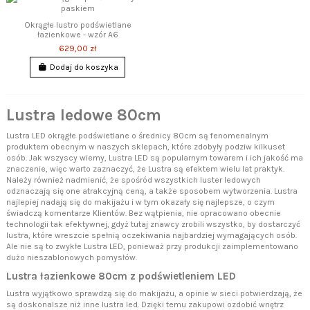
Okrągłe lustro podświetlane
łazienkowe - wzór A6
629,00 zł
Dodaj do koszyka
Lustra ledowe 80cm
Lustra LED okrągłe podświetlane o średnicy 80cm są fenomenalnym
produktem obecnym w naszych sklepach, które zdobyły podziw kilkuset
osób. Jak wszyscy wiemy, Lustra LED są popularnym towarem i ich jakość ma
znaczenie, więc warto zaznaczyć, że Lustra są efektem wielu lat praktyk.
Należy również nadmienić, że spośród wszystkich luster ledowych
odznaczają się one atrakcyjną ceną, a także sposobem wytworzenia. Lustra
najlepiej nadają się do makijażu i w tym okazały się najlepsze, o czym
świadczą komentarze Klientów. Bez wątpienia, nie opracowano obecnie
technologii tak efektywnej, gdyż tutaj znawcy zrobili wszystko, by dostarczyć
lustra, które wreszcie spełnią oczekiwania najbardziej wymagających osób.
Ale nie są to zwykłe Lustra LED, ponieważ przy produkcji zaimplementowano
dużo nieszablonowych pomysłów.
Lustra łazienkowe 80cm z podświetleniem LED
Lustra wyjątkowo sprawdzą się do makijażu, a opinie w sieci potwierdzają, że
są doskonalsze niż inne lustra led. Dzięki temu zakupowi ozdobić wnętrz