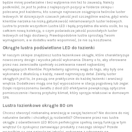
będzie mniej powtarzalne i bez wątpienia inni też to zauważą. Należy
podkreślić, że jest to jedna z najlepszych pozycji w folderze sklepu i
polecana jest każdemu, kto szanuje najnowsze osiągnięcia twórców luster
ledowych. W dzisiejszych czasach jakość jest szczególnie ważna, gdyż wielu
klientów narzeka na niską gatunkowość reklamowanych luster ledowych.
Lustra to przede wszystkim Lustra LED i będą przydatna dla wielu osób, bo są
całkiem nową kolekcją, o czym poświadcza jakość pozostałych luster
ledowych od tego dostawcy. Prawdopodobnie lustra sprostają Twoim
wymaganiom, a w dodatku warto wspomnieć, że nie są kosztowne.
Okrągłe lustra podświetlane LED do łazienki
W naszym sklepie znajdziesz lustra łazienkowe okrągłe, które charakteryzuje
nowoczesny design i wysoka jakość wykonania. Dbamy o to, aby oferowane
przez nas zwierciadła spełniały oczekiwania nawet najbardziej
wymagających Klientów. Przykładamy ogromną wagę do tego, aby były one
wykonane z dbałością o każdy, nawet najmniejszy detal. Zaletą luster
okrągłych jest to, że pasują one praktycznie do każdej łazienki i aranżacji
wnętrza. Dodatkowo mogą one być wyposażone w stację pogodową lub zegar.
Dzięki rozproszonemu światłu z diod LED efektywnie powiększają optycznie
pomieszczenie i tworzą przytulny klimat, który sprzyja relaksowi w domowym
SPA.
Lustra łazienkowe okrągłe 80 cm
Chcesz stworzyć niebanalną aranżację w swojej łazience? Nie dociera do niej
naturalne światło i chciałbyś ją rozświetlić? Oferowane przez nas lustra
okrągłe z oświetleniem LED 80cm perfekcyjnie spełnią swoją funkcję w tym
wnętrzu! Co zyskujesz zamawiając produkty z naszego sklepu? Przede
wszystkim są one najwyższej jakości, wykonane z odpornego na