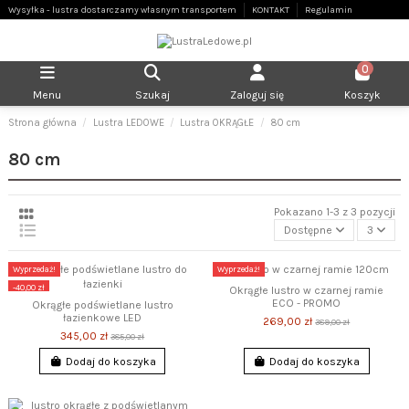
Wysyłka - lustra dostarczamy własnym transportem
KONTAKT
Regulamin
0
Menu
Szukaj
Zaloguj się
Koszyk
Strona główna
Lustra LEDOWE
Lustra OKRĄGŁE
80 cm
80 cm
Pokazano 1-3 z 3 pozycji
Dostępne
3
Wyprzedaż!
Wyprzedaż!
-40,00 zł
-120,00 zł
Okrągłe lustro w czarnej ramie
ECO - PROMO
Okrągłe podświetlane lustro
łazienkowe LED
269,00 zł
389,00 zł
345,00 zł
385,00 zł
Dodaj do koszyka
Dodaj do koszyka