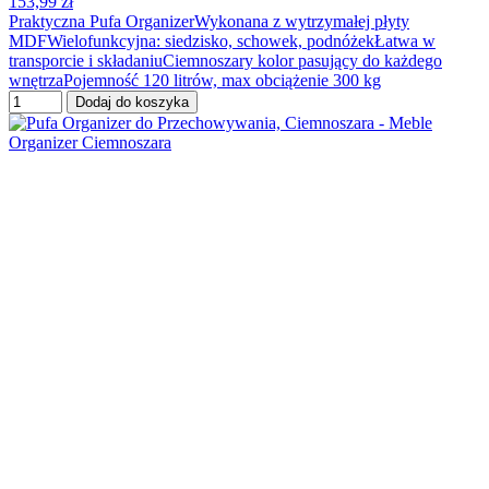
153,99 zł
Praktyczna Pufa OrganizerWykonana z wytrzymałej płyty
MDFWielofunkcyjna: siedzisko, schowek, podnóżekŁatwa w
transporcie i składaniuCiemnoszary kolor pasujący do każdego
wnętrzaPojemność 120 litrów, max obciążenie 300 kg
Dodaj do koszyka