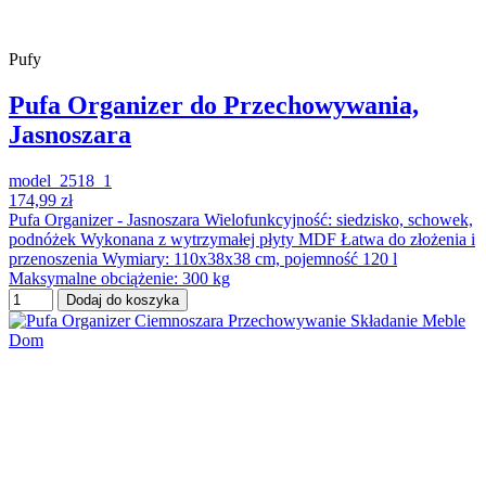
Pufy
Pufa Organizer do Przechowywania,
Jasnoszara
model_2518_1
174,99 zł
Pufa Organizer - Jasnoszara Wielofunkcyjność: siedzisko, schowek,
podnóżek Wykonana z wytrzymałej płyty MDF Łatwa do złożenia i
przenoszenia Wymiary: 110x38x38 cm, pojemność 120 l
Maksymalne obciążenie: 300 kg
Dodaj do koszyka