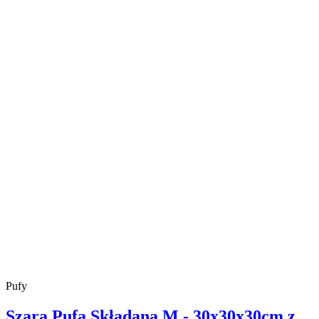
Pufy
Szara Pufa Składana M - 30x30x30cm z