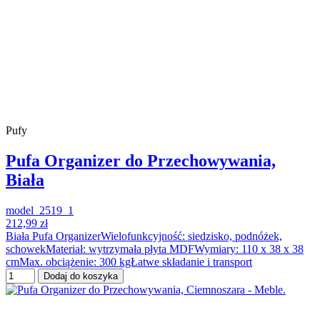
Pufy
Pufa Organizer do Przechowywania,
Biała
model_2519_1
212,99 zł
Biała Pufa OrganizerWielofunkcyjność: siedzisko, podnóżek,
schowekMateriał: wytrzymała płyta MDFWymiary: 110 x 38 x 38
cmMax. obciążenie: 300 kgŁatwe składanie i transport
Dodaj do koszyka