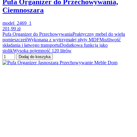
Pufa Organizer do Przechowywania,
Ciemnoszara
model_2469_1
201,99 zł
Pufa Organizer do PrzechowywaniaPraktyczny mebel do wielu
pomieszczeńWykonana z wytrzymałej płyty MDFMożliwość
składania i łatwego transportuDodatkowa funkcja jako
stolikWysoka pojemność 120 litrów
Dodaj do koszyka