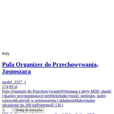
Pufy
Pufa Organizer do Przechowywania,
Jasnoszara
model_2327_1
174,99 zł
Pufa Organizer do PrzechowywaniaWykonana z płyty MDF, pianki
i tkaniny przypominającej lenWielofunkcyjność: siedzisko, kufer,
schowekŁatwość w przenoszeniu i składaniuMaksymalne
obciążenie do 300 kgPojemność 130 l
Dodaj do koszyka