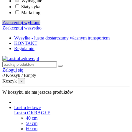
Wymagane
Statystyka
Marketing
Zaakceptuj wybrane
Zaakceptuj wszystko
Wysyłka - lustra dostarczamy własnym transportem
KONTAKT
Regulamin
Zaloguj się
0
Koszyk
/
Empty
Koszyk
×
W koszyku nie ma jeszcze produktów
Lustra ledowe
Lustra OKRĄGŁE
40 cm
50 cm
60 cm