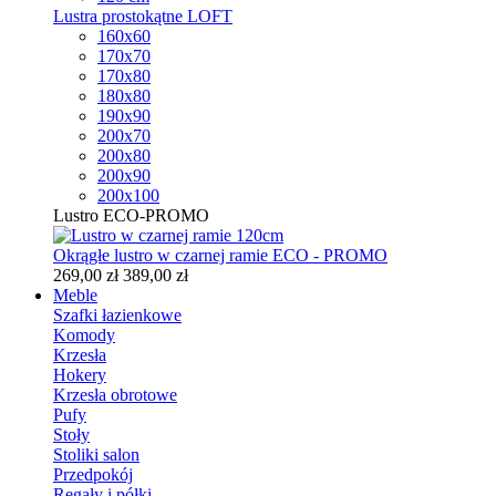
Lustra prostokątne LOFT
160x60
170x70
170x80
180x80
190x90
200x70
200x80
200x90
200x100
Lustro ECO-PROMO
Okrągłe lustro w czarnej ramie ECO - PROMO
269,00 zł
389,00 zł
Meble
Szafki łazienkowe
Komody
Krzesła
Hokery
Krzesła obrotowe
Pufy
Stoły
Stoliki salon
Przedpokój
Regały i półki