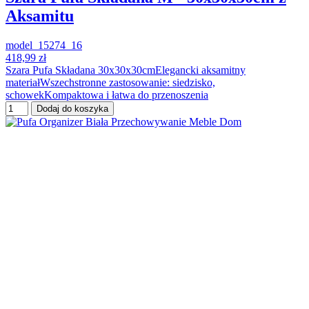
Aksamitu
model_15274_16
418,99 zł
Szara Pufa Składana 30x30x30cmElegancki aksamitny
materiałWszechstronne zastosowanie: siedzisko,
schowekKompaktowa i łatwa do przenoszenia
Dodaj do koszyka