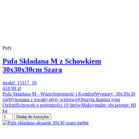
Pufy
Pufa Składana M z Schowkiem
30x30x30cm Szara
model_15117_16
418,99 zł
Pufa Składana M - Wszechstronność i KomfortWymiary: 30x30x30
cmWykonana z trwałej płyty wiórowejObszyta tkaniną typu
OxfordSchowek o pojemności 19 litrówMaksymalne obciążenie: 80
kg
Dodaj do koszyka