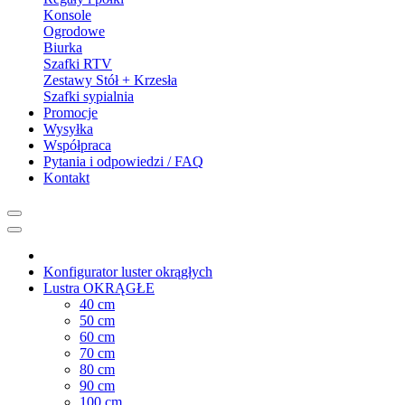
Konsole
Ogrodowe
Biurka
Szafki RTV
Zestawy Stół + Krzesła
Szafki sypialnia
Promocje
Wysyłka
Współpraca
Pytania i odpowiedzi / FAQ
Kontakt
Konfigurator luster okrągłych
Lustra OKRĄGŁE
40 cm
50 cm
60 cm
70 cm
80 cm
90 cm
100 cm