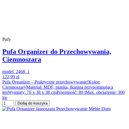
Pufy
Pufa Organizer do Przechowywania,
Ciemnoszara
model_2468_1
122,99 zł
Pufa Organizer – Praktyczne przechowywanie!Kolor:
CiemnoszaryMateriał: MDF, pianka, tkanina przypominająca
lenWymiary: 76 x 38 x 38 cmPojemność: 80 lMax. obciążenie: 300
kg
Dodaj do koszyka