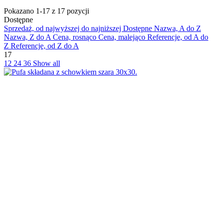
Pokazano 1-17 z 17 pozycji
Dostępne
Sprzedaż, od najwyższej do najniższej
Dostępne
Nazwa, A do Z
Nazwa, Z do A
Cena, rosnąco
Cena, malejąco
Referencje, od A do
Z
Referencje, od Z do A
17
12
24
36
Show all