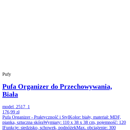
Pufy
Pufa Organizer do Przechowywania,
Biała
model_2517_1
176,99 zł
Pufa Organizer - Praktyczność i StylKolor: biały, materiał: MDF,
pianka, sztuczna skóraWymiary: 110 x 38 x 38 cm, pojemność: 120
lFunkcje: siedzisko, schowek, podnóżekMax. obciążenie: 300