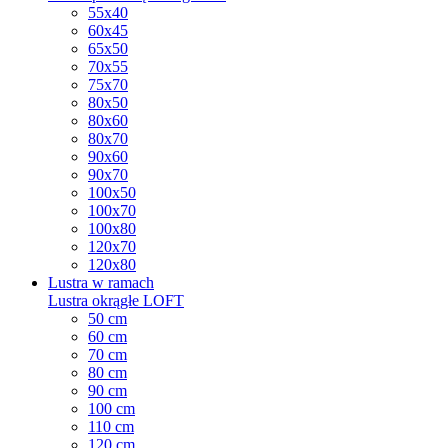
55x40
60x45
65x50
70x55
75x70
80x50
80x60
80x70
90x60
90x70
100x50
100x70
100x80
120x70
120x80
Lustra w ramach
Lustra okrągłe LOFT
50 cm
60 cm
70 cm
80 cm
90 cm
100 cm
110 cm
120 cm