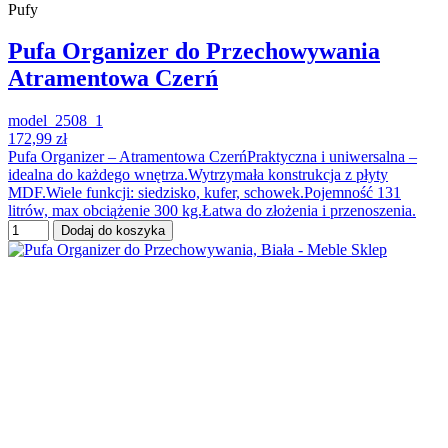
Pufy
Pufa Organizer do Przechowywania
Atramentowa Czerń
model_2508_1
172,99 zł
Pufa Organizer – Atramentowa CzerńPraktyczna i uniwersalna –
idealna do każdego wnętrza.Wytrzymała konstrukcja z płyty
MDF.Wiele funkcji: siedzisko, kufer, schowek.Pojemność 131
litrów, max obciążenie 300 kg.Łatwa do złożenia i przenoszenia.
Dodaj do koszyka