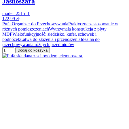
Jasnoszara
model_2515_1
122,99 zł
Pufa Organizer do PrzechowywaniaPraktyczne zastosowanie w
różnych pomieszczeniachWytrzymała konstrukcja z płyty
MDFWielofunkcyjność: siedzisko, kufer, schowek i
podnóżekŁatwa do złożenia i przenoszeniaIdealna do
przechowywania różnych przedmiotów
Dodaj do koszyka