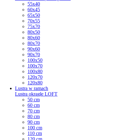
55x40
60x45
65x50
70x55
75x70
80x50
80x60
80x70
90x60
90x70
100x50
100x70
100x80
120x70
120x80
Lustra w ramach
Lustra okrągłe LOFT
50 cm
60 cm
70 cm
80 cm
90 cm
100 cm
110 cm
120 cm