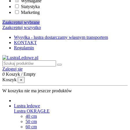
Wymagane
Statystyka
Marketing
Zaakceptuj wybrane
Zaakceptuj wszystko
Wysyłka - lustra dostarczamy własnym transportem
KONTAKT
Regulamin
Zaloguj się
0
Koszyk
/
Empty
Koszyk
×
W koszyku nie ma jeszcze produktów
Lustra ledowe
Lustra OKRĄGŁE
40 cm
50 cm
60 cm