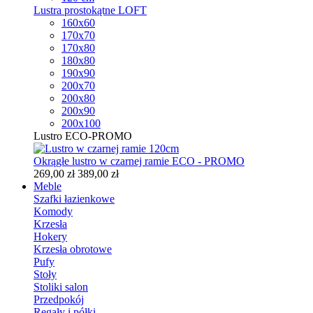
Lustra prostokątne LOFT
160x60
170x70
170x80
180x80
190x90
200x70
200x80
200x90
200x100
Lustro ECO-PROMO
Okrągłe lustro w czarnej ramie ECO - PROMO
269,00 zł
389,00 zł
Meble
Szafki łazienkowe
Komody
Krzesła
Hokery
Krzesła obrotowe
Pufy
Stoły
Stoliki salon
Przedpokój
Regały i półki