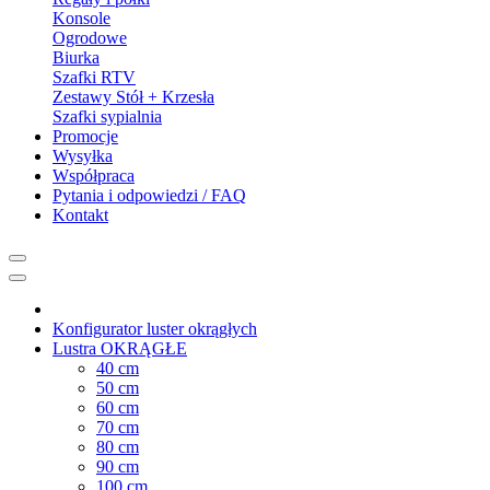
Konsole
Ogrodowe
Biurka
Szafki RTV
Zestawy Stół + Krzesła
Szafki sypialnia
Promocje
Wysyłka
Współpraca
Pytania i odpowiedzi / FAQ
Kontakt
Konfigurator luster okrągłych
Lustra OKRĄGŁE
40 cm
50 cm
60 cm
70 cm
80 cm
90 cm
100 cm