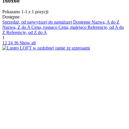
160x60
Pokazano 1-1 z 1 pozycji
Dostępne
Sprzedaż, od najwyższej do najniższej
Dostępne
Nazwa, A do Z
Nazwa, Z do A
Cena, rosnąco
Cena, malejąco
Referencje, od A do
Z
Referencje, od Z do A
1
12
24
36
Show all