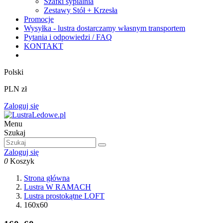
Szafki sypialnia
Zestawy Stół + Krzesła
Promocje
Wysyłka - lustra dostarczamy własnym transportem
Pytania i odpowiedzi / FAQ
KONTAKT
Polski
PLN zł
Zaloguj się
Menu
Szukaj
Zaloguj się
0
Koszyk
Strona główna
Lustra W RAMACH
Lustra prostokątne LOFT
160x60