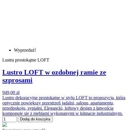
Wyprzedaż!
Lustra prostokątne LOFT
Lustro LOFT w ozdobnej ramie ze
szprosami
949,00 zł
Lustro dekoracyjne prostokątne w stylu LOFT to propozycja, która
optycznie powiększy przestrzeń jadalni, salonu, apartamentu,
przedpokoju, sypialni. Elegancki, loftowy design z łatwością
komponuje się z meblami wykonanymi w klimacie industrialnym.
Dodaj do koszyka