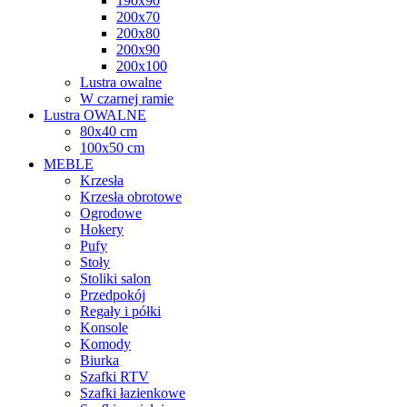
190x90
200x70
200x80
200x90
200x100
Lustra owalne
W czarnej ramie
Lustra OWALNE
80x40 cm
100x50 cm
MEBLE
Krzesła
Krzesła obrotowe
Ogrodowe
Hokery
Pufy
Stoły
Stoliki salon
Przedpokój
Regały i półki
Konsole
Komody
Biurka
Szafki RTV
Szafki łazienkowe