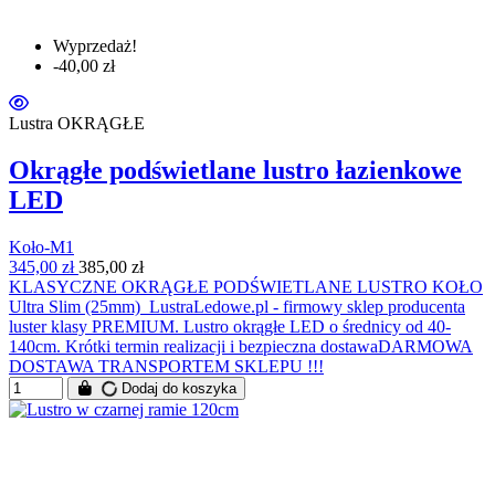
Wyprzedaż!
-40,00 zł
Lustra OKRĄGŁE
Okrągłe podświetlane lustro łazienkowe
LED
Koło-M1
345,00 zł
385,00 zł
KLASYCZNE OKRĄGŁE PODŚWIETLANE LUSTRO KOŁO
Ultra Slim (25mm) LustraLedowe.pl - firmowy sklep producenta
luster klasy PREMIUM. Lustro okrągłe LED o średnicy od 40-
140cm. Krótki termin realizacji i bezpieczna dostawaDARMOWA
DOSTAWA TRANSPORTEM SKLEPU !!!
Dodaj do koszyka