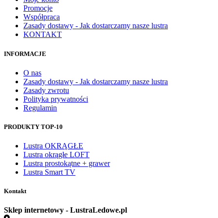
Promocje
Współpraca
Zasady dostawy - Jak dostarczamy nasze lustra
KONTAKT
INFORMACJE
O nas
Zasady dostawy - Jak dostarczamy nasze lustra
Zasady zwrotu
Polityka prywatności
Regulamin
PRODUKTY TOP-10
Lustra OKRĄGŁE
Lustra okrągłe LOFT
Lustra prostokątne + grawer
Lustra Smart TV
Kontakt
Sklep internetowy - LustraLedowe.pl