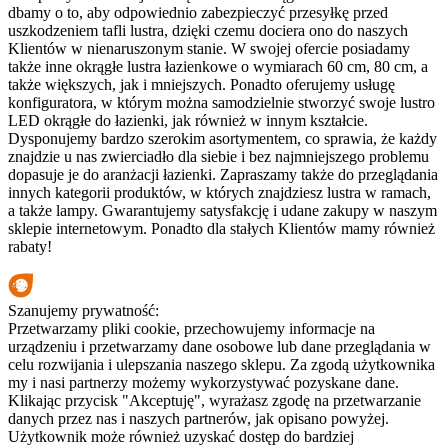
dbamy o to, aby odpowiednio zabezpieczyć przesyłkę przed
uszkodzeniem tafli lustra, dzięki czemu dociera ono do naszych
Klientów w nienaruszonym stanie. W swojej ofercie posiadamy
także inne okrągłe lustra łazienkowe o wymiarach 60 cm, 80 cm, a
także większych, jak i mniejszych. Ponadto oferujemy usługę
konfiguratora, w którym można samodzielnie stworzyć swoje lustro
LED okrągłe do łazienki, jak również w innym kształcie.
Dysponujemy bardzo szerokim asortymentem, co sprawia, że każdy
znajdzie u nas zwierciadło dla siebie i bez najmniejszego problemu
dopasuje je do aranżacji łazienki. Zapraszamy także do przeglądania
innych kategorii produktów, w których znajdziesz lustra w ramach,
a także lampy. Gwarantujemy satysfakcję i udane zakupy w naszym
sklepie internetowym. Ponadto dla stałych Klientów mamy również
rabaty!
Szanujemy prywatność:
Przetwarzamy pliki cookie, przechowujemy informacje na
urządzeniu i przetwarzamy dane osobowe lub dane przeglądania w
celu rozwijania i ulepszania naszego sklepu. Za zgodą użytkownika
my i nasi partnerzy możemy wykorzystywać pozyskane dane.
Klikając przycisk "Akceptuję", wyrażasz zgodę na przetwarzanie
danych przez nas i naszych partnerów, jak opisano powyżej.
Użytkownik może również uzyskać dostęp do bardziej