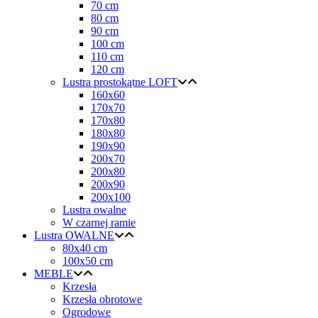
70 cm
80 cm
90 cm
100 cm
110 cm
120 cm
Lustra prostokątne LOFT
160x60
170x70
170x80
180x80
190x90
200x70
200x80
200x90
200x100
Lustra owalne
W czarnej ramie
Lustra OWALNE
80x40 cm
100x50 cm
MEBLE
Krzesła
Krzesła obrotowe
Ogrodowe