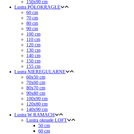
150x90 cm
Lustra PÓŁOKRĄGŁE
60 cm
70 cm
80 cm
90 cm
100 cm
110 cm
120 cm
130 cm
140 cm
150 cm
155 cm
Lustra NIEREGULARNE
60x50 cm
70x60 cm
80x70 cm
90x80 cm
100x90 cm
120x80 cm
140x90 cm
Lustra W RAMACH
Lustra okrągłe LOFT
50 cm
60 cm