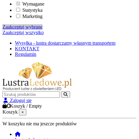
Wymagane
Statystyka
Marketing
Zaakceptuj wybrane
Zaakceptuj wszystko
Wysyłka - lustra dostarczamy własnym transportem
KONTAKT
Regulamin
Zaloguj się
0
Koszyk
/
Empty
Koszyk
×
W koszyku nie ma jeszcze produktów