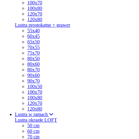
100x70
100x80
120x70
120x80
Lustra prostokątne + grawer
55x40
60x45
65x50
70x55
75x70
80x50
80x60
80x70
90x60
90x70
100x50
100x70
100x80
120x70
120x80
Lustra w ramach
Lustra okrągłe LOFT
50 cm
60 cm
70 cm