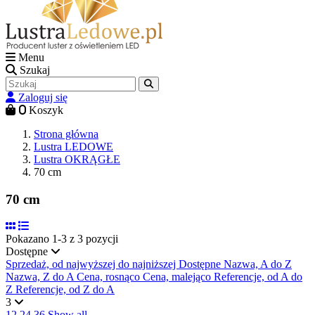
Menu
Szukaj
Zaloguj się
0
Koszyk
Strona główna
Lustra LEDOWE
Lustra OKRĄGŁE
70 cm
70 cm
Pokazano 1-3 z 3 pozycji
Dostępne
Sprzedaż, od najwyższej do najniższej
Dostępne
Nazwa, A do Z
Nazwa, Z do A
Cena, rosnąco
Cena, malejąco
Referencje, od A do
Z
Referencje, od Z do A
3
12
24
36
Show all