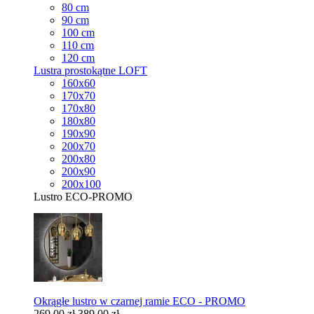
80 cm
90 cm
100 cm
110 cm
120 cm
Lustra prostokątne LOFT
160x60
170x70
170x80
180x80
190x90
200x70
200x80
200x90
200x100
Lustro ECO-PROMO
Okrągłe lustro w czarnej ramie ECO - PROMO
269,00 zł
389,00 zł