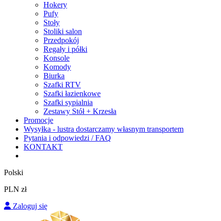
Hokery
Pufy
Stoły
Stoliki salon
Przedpokój
Regały i półki
Konsole
Komody
Biurka
Szafki RTV
Szafki łazienkowe
Szafki sypialnia
Zestawy Stół + Krzesła
Promocje
Wysyłka - lustra dostarczamy własnym transportem
Pytania i odpowiedzi / FAQ
KONTAKT
Polski
PLN zł
Zaloguj się