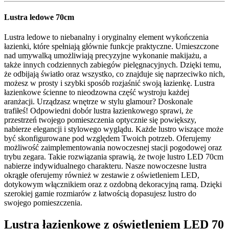
Lustra ledowe 70cm
Lustra ledowe to niebanalny i oryginalny element wykończenia
łazienki, które spełniają głównie funkcje praktyczne. Umieszczone
nad umywalką umożliwiają precyzyjne wykonanie makijażu, a
także innych codziennych zabiegów pielęgnacyjnych. Dzięki temu,
że odbijają światło oraz wszystko, co znajduje się naprzeciwko nich,
możesz w prosty i szybki sposób rozjaśnić swoją łazienkę. Lustra
łazienkowe ścienne to nieodzowna część wystroju każdej
aranżacji. Urządzasz wnętrze w stylu glamour? Doskonale
trafiłeś! Odpowiedni dobór lustra łazienkowego sprawi, że
przestrzeń twojego pomieszczenia optycznie się powiększy,
nabierze elegancji i stylowego wyglądu. Każde lustro wiszące może
być skonfigurowane pod względem Twoich potrzeb. Oferujemy
możliwość zaimplementowania nowoczesnej stacji pogodowej oraz
trybu zegara. Takie rozwiązania sprawią, że twoje lustro LED 70cm
nabierze indywidualnego charakteru. Nasze nowoczesne lustra
okrągłe oferujemy również w zestawie z oświetleniem LED,
dotykowym włącznikiem oraz z ozdobną dekoracyjną ramą. Dzięki
szerokiej gamie rozmiarów z łatwością dopasujesz lustro do
swojego pomieszczenia.
Lustra łazienkowe z oświetleniem LED 70