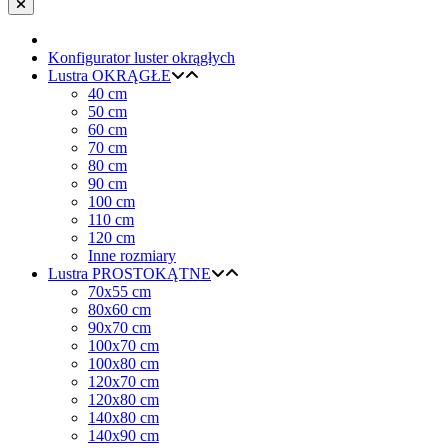
Konfigurator luster okrągłych
Lustra OKRĄGŁE
40 cm
50 cm
60 cm
70 cm
80 cm
90 cm
100 cm
110 cm
120 cm
Inne rozmiary
Lustra PROSTOKĄTNE
70x55 cm
80x60 cm
90x70 cm
100x70 cm
100x80 cm
120x70 cm
120x80 cm
140x80 cm
140x90 cm