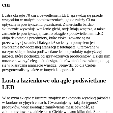
cm
Lustra okrągłe 70 cm z oświetleniem LED sprawdzą się przede
wszystkim w małych pomieszczeniach, gdzie zależy Ci na
optycznym powiększeniu przestrzeni. Zwierciadła bardzo
skutecznie wywołują wrażenie głębi, rozjaśniają wnętrza, a także
znacznie je powiększają. Lustro okrągłe z podświetleniem LED
obija dekoracje i przedmioty, które zlokalizowane są na
przeciwległej ścianie. Dlatego też świetnym pomysłem jest
stworzenie nowoczesnej aranżacji z fototapetą. Oferowane w
naszym sklepie lustra podświetlane led to produkty najwyższej
jakości, które pochodzą od sprawdzonych producentów. Dzięki nim
możesz stworzyć elegancki design, ale równie dobrze wkomponują
się w klasyczną aranżację wnętrza. Sprawdź, co dla Ciebie
przygotowaliśmy także w innych kategoriach!
Lustra łazienkowe okrągłe podświetlane
LED
W naszym sklepie z lustrami znajdziesz akcesoria wysokiej jakości i
w konkurencyjnych cenach. Gwarantujemy stałą dostępność
produktów, więc składając zamówienie masz pewność, że
zakupiony towar znajdzie się u Ciebie w ciągu kilku dni. Starannie