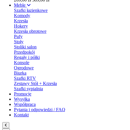
Meble
Szafki łazienkowe
Komody
Krzesła
Hokery
Krzesła obrotowe
Pufy
Stoły
Stoliki salon
Przedpokój
Regały i półki
Konsole
Ogrodowe
Biurka
Szafki RTV
Zestawy Stół + Krzesła
Szafki sypialnia
Promocje
Wysyłka
Współpraca
Pytania i odpowiedzi / FAQ
Kontakt