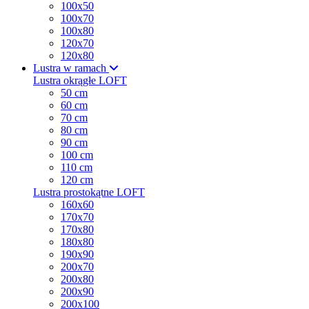
100x50
100x70
100x80
120x70
120x80
Lustra w ramach
Lustra okrągłe LOFT
50 cm
60 cm
70 cm
80 cm
90 cm
100 cm
110 cm
120 cm
Lustra prostokątne LOFT
160x60
170x70
170x80
180x80
190x90
200x70
200x80
200x90
200x100