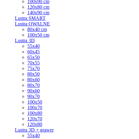
100x90 cm
120x80 cm
140x90 cm
Lustra SMART
Lustra OWALNE
80x40 cm
100x50 cm
Lustra 3D
55x40
60x45
65x50
70x55
75x70
80x50
80x60
80x70
90x60
90x70
100x50
100x70
100x80
120x70
120x80
Lustra 3D + grawer
55x40