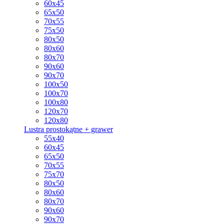
60x45
65x50
70x55
75x50
80x50
80x60
80x70
90x60
90x70
100x50
100x70
100x80
120x70
120x80
Lustra prostokątne + grawer
55x40
60x45
65x50
70x55
75x70
80x50
80x60
80x70
90x60
90x70