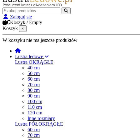
Zaloguj się
0
Koszyk
/
Empty
Koszyk
×
W koszyku nie ma jeszcze produktów
Lustra ledowe
Lustra OKRĄGŁE
40 cm
50 cm
60 cm
70 cm
80 cm
90 cm
100 cm
110 cm
120 cm
Inne rozmiary
Lustra PÓŁOKRĄGŁE
60 cm
70 cm