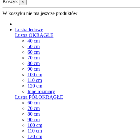
Koszyk
×
W koszyku nie ma jeszcze produktów
Lustra ledowe
Lustra OKRĄGŁE
40 cm
50 cm
60 cm
70 cm
80 cm
90 cm
100 cm
110 cm
120 cm
Inne rozmiary
Lustra PÓŁOKRĄGŁE
60 cm
70 cm
80 cm
90 cm
100 cm
110 cm
120 cm