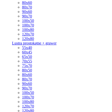
80x60
80x70
90x60
90x70
100x50
100x70
100x80
120x70
120x80
Lustra prostokątne + grawer
55x40
60x45
65x50
70x55
75x70
80x50
80x60
80x70
90x60
90x70
100x50
100x70
100x80
120x70
120x80