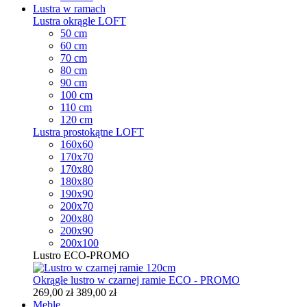
Lustra w ramach
Lustra okrągłe LOFT
50 cm
60 cm
70 cm
80 cm
90 cm
100 cm
110 cm
120 cm
Lustra prostokątne LOFT
160x60
170x70
170x80
180x80
190x90
200x70
200x80
200x90
200x100
Lustro ECO-PROMO
Okrągłe lustro w czarnej ramie ECO - PROMO
269,00 zł
389,00 zł
Meble