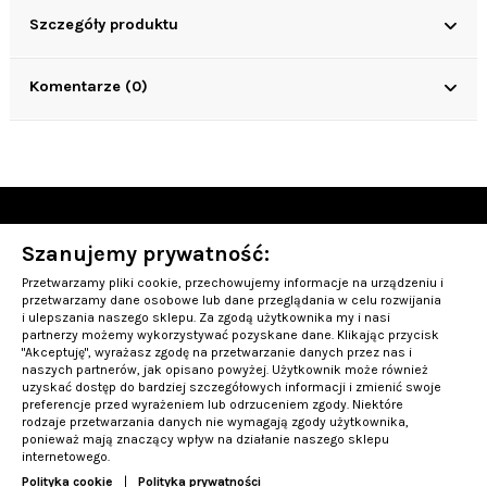
Szczegóły produktu
Komentarze (0)
Szanujemy prywatność:
OBSŁUGA KLIENTA
Przetwarzamy pliki cookie, przechowujemy informacje na urządzeniu i
INFORMACJE
przetwarzamy dane osobowe lub dane przeglądania w celu rozwijania
i ulepszania naszego sklepu. Za zgodą użytkownika my i nasi
partnerzy możemy wykorzystywać pozyskane dane. Klikając przycisk
PRODUKTY TOP-10
"Akceptuję", wyrażasz zgodę na przetwarzanie danych przez nas i
naszych partnerów, jak opisano powyżej. Użytkownik może również
uzyskać dostęp do bardziej szczegółowych informacji i zmienić swoje
Kontakt
preferencje przed wyrażeniem lub odrzuceniem zgody. Niektóre
rodzaje przetwarzania danych nie wymagają zgody użytkownika,
ponieważ mają znaczący wpływ na działanie naszego sklepu
internetowego.
Polityka cookie
|
Polityka prywatności