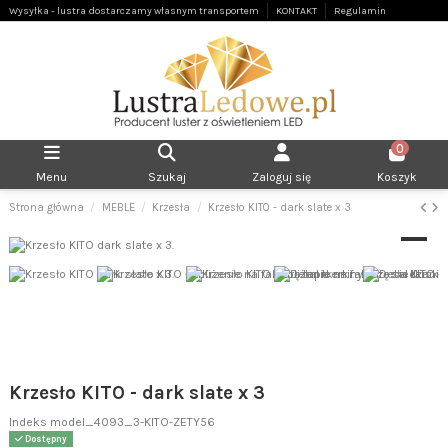
Wysyłka - lustra dostarczamy własnym transportem
KONTAKT
Regulamin
0
Menu
Szukaj
Zaloguj się
Koszyk
Strona główna
MEBLE
Krzesła
Krzesło KITO - dark slate x 3
Krzesło KITO - dark slate x 3
Indeks
model_4093_3-KITO-ZETY56
Dostępny