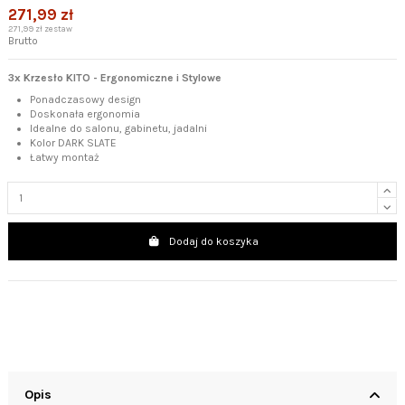
271,99 zł
271,99 zł zestaw
Brutto
3x Krzesło KITO - Ergonomiczne i Stylowe
Ponadczasowy design
Doskonała ergonomia
Idealne do salonu, gabinetu, jadalni
Kolor DARK SLATE
Łatwy montaż
Dodaj do koszyka
Opis