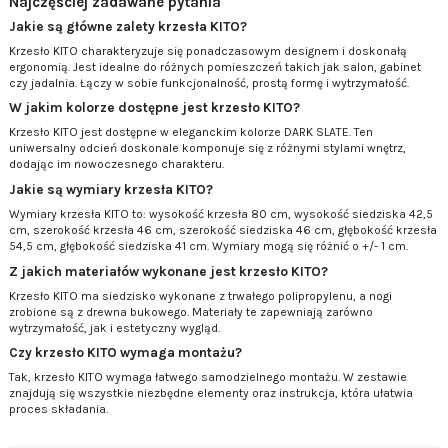
Najczęściej zadawane pytania
Jakie są główne zalety krzesła KITO?
Krzesło KITO charakteryzuje się ponadczasowym designem i doskonałą
ergonomią. Jest idealne do różnych pomieszczeń takich jak salon, gabinet
czy jadalnia. Łączy w sobie funkcjonalność, prostą formę i wytrzymałość.
W jakim kolorze dostępne jest krzesło KITO?
Krzesło KITO jest dostępne w eleganckim kolorze DARK SLATE. Ten
uniwersalny odcień doskonale komponuje się z różnymi stylami wnętrz,
dodając im nowoczesnego charakteru.
Jakie są wymiary krzesła KITO?
Wymiary krzesła KITO to: wysokość krzesła 80 cm, wysokość siedziska 42,5
cm, szerokość krzesła 46 cm, szerokość siedziska 46 cm, głębokość krzesła
54,5 cm, głębokość siedziska 41 cm. Wymiary mogą się różnić o +/- 1 cm.
Z jakich materiałów wykonane jest krzesło KITO?
Krzesło KITO ma siedzisko wykonane z trwałego polipropylenu, a nogi
zrobione są z drewna bukowego. Materiały te zapewniają zarówno
wytrzymałość, jak i estetyczny wygląd.
Czy krzesło KITO wymaga montażu?
Tak, krzesło KITO wymaga łatwego samodzielnego montażu. W zestawie
znajdują się wszystkie niezbędne elementy oraz instrukcja, która ułatwia
proces składania.