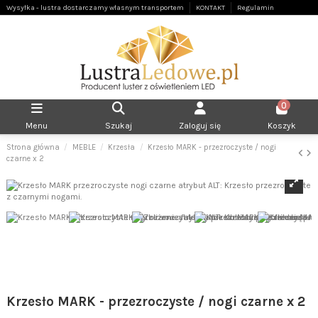
Wysyłka - lustra dostarczamy własnym transportem
KONTAKT
Regulamin
0
Menu
Szukaj
Zaloguj się
Koszyk
Strona główna
MEBLE
Krzesła
Krzesło MARK - przezroczyste / nogi
czarne x 2
Krzesło MARK - przezroczyste / nogi czarne x 2