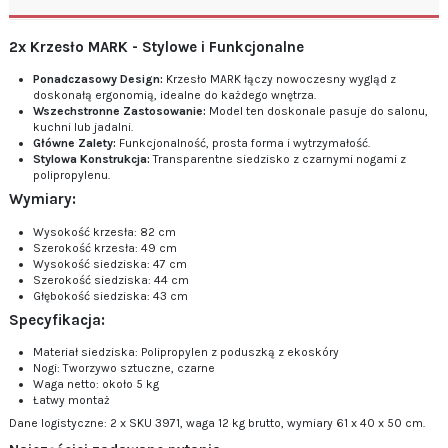
2x Krzesło MARK - Stylowe i Funkcjonalne
Ponadczasowy Design:
Krzesło MARK łączy nowoczesny wygląd z
doskonałą ergonomią, idealne do każdego wnętrza.
Wszechstronne Zastosowanie:
Model ten doskonale pasuje do salonu,
kuchni lub jadalni.
Główne Zalety:
Funkcjonalność, prosta forma i wytrzymałość.
Stylowa Konstrukcja:
Transparentne siedzisko z czarnymi nogami z
polipropylenu.
Wymiary:
Wysokość krzesła: 82 cm
Szerokość krzesła: 49 cm
Wysokość siedziska: 47 cm
Szerokość siedziska: 44 cm
Głębokość siedziska: 43 cm
Specyfikacja:
Materiał siedziska: Polipropylen z poduszką z ekoskóry
Nogi: Tworzywo sztuczne, czarne
Waga netto: około 5 kg
Łatwy montaż
Dane logistyczne: 2 x SKU 3971, waga 12 kg brutto, wymiary 61 x 40 x 50 cm.