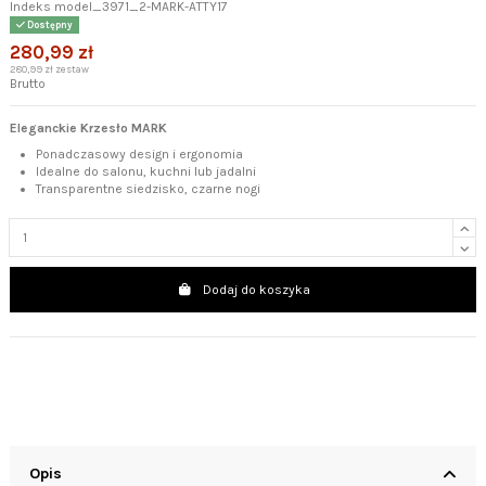
Indeks
model_3971_2-MARK-ATTY17
Dostępny
280,99 zł
280,99 zł zestaw
Brutto
Eleganckie Krzesło MARK
Ponadczasowy design i ergonomia
Idealne do salonu, kuchni lub jadalni
Transparentne siedzisko, czarne nogi
Dodaj do koszyka
Opis