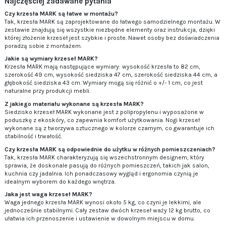
Najczęściej zadawane pytania
Czy krzesła MARK są łatwe w montażu?
Tak, krzesła MARK są zaprojektowane do łatwego samodzielnego montażu. W
zestawie znajdują się wszystkie niezbędne elementy oraz instrukcja, dzięki
której złożenie krzeseł jest szybkie i proste. Nawet osoby bez doświadczenia
poradzą sobie z montażem.
Jakie są wymiary krzeseł MARK?
Krzesła MARK mają następujące wymiary: wysokość krzesła to 82 cm,
szerokość 49 cm, wysokość siedziska 47 cm, szerokość siedziska 44 cm, a
głębokość siedziska 43 cm. Wymiary mogą się różnić o +/- 1 cm, co jest
naturalne przy produkcji mebli.
Z jakiego materiału wykonane są krzesła MARK?
Siedzisko krzeseł MARK wykonane jest z polipropylenu i wyposażone w
poduszkę z ekoskóry, co zapewnia komfort użytkowania. Nogi krzeseł
wykonane są z tworzywa sztucznego w kolorze czarnym, co gwarantuje ich
stabilność i trwałość.
Czy krzesła MARK są odpowiednie do użytku w różnych pomieszczeniach?
Tak, krzesła MARK charakteryzują się wszechstronnym designem, który
sprawia, że doskonale pasują do różnych pomieszczeń, takich jak salon,
kuchnia czy jadalnia. Ich ponadczasowy wygląd i ergonomia czynią je
idealnym wyborem do każdego wnętrza.
Jaka jest waga krzeseł MARK?
Waga jednego krzesła MARK wynosi około 5 kg, co czyni je lekkimi, ale
jednocześnie stabilnymi. Cały zestaw dwóch krzeseł waży 12 kg brutto, co
ułatwia ich przenoszenie i ustawienie w dowolnym miejscu w domu.