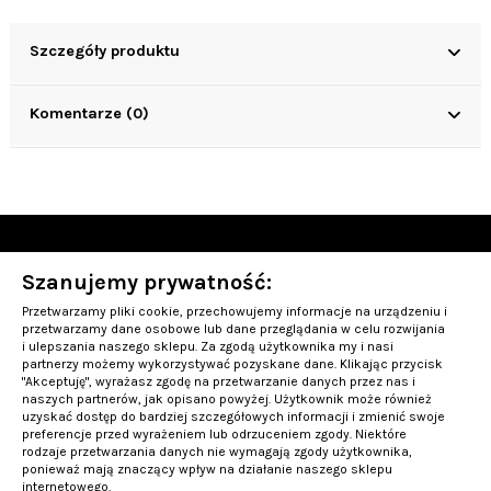
Szczegóły produktu
Komentarze (0)
Szanujemy prywatność:
OBSŁUGA KLIENTA
Przetwarzamy pliki cookie, przechowujemy informacje na urządzeniu i
INFORMACJE
przetwarzamy dane osobowe lub dane przeglądania w celu rozwijania
i ulepszania naszego sklepu. Za zgodą użytkownika my i nasi
partnerzy możemy wykorzystywać pozyskane dane. Klikając przycisk
PRODUKTY TOP-10
"Akceptuję", wyrażasz zgodę na przetwarzanie danych przez nas i
naszych partnerów, jak opisano powyżej. Użytkownik może również
uzyskać dostęp do bardziej szczegółowych informacji i zmienić swoje
Kontakt
preferencje przed wyrażeniem lub odrzuceniem zgody. Niektóre
rodzaje przetwarzania danych nie wymagają zgody użytkownika,
ponieważ mają znaczący wpływ na działanie naszego sklepu
internetowego.