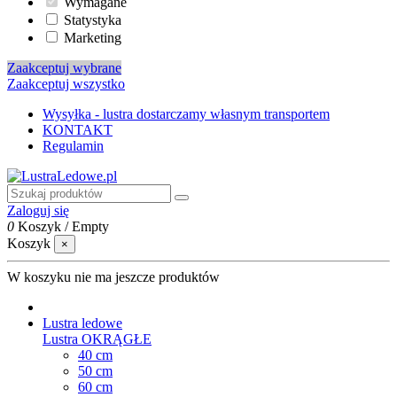
Wymagane
Statystyka
Marketing
Zaakceptuj wybrane
Zaakceptuj wszystko
Wysyłka - lustra dostarczamy własnym transportem
KONTAKT
Regulamin
Zaloguj się
0
Koszyk
/
Empty
Koszyk
×
W koszyku nie ma jeszcze produktów
Lustra ledowe
Lustra OKRĄGŁE
40 cm
50 cm
60 cm