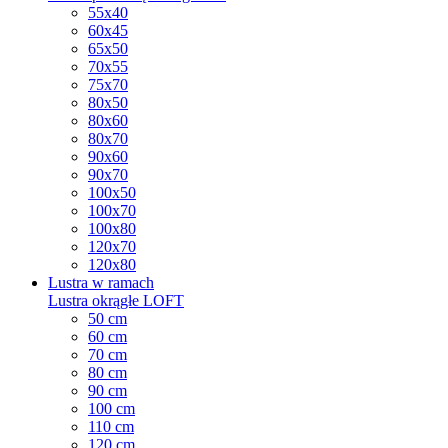
55x40
60x45
65x50
70x55
75x70
80x50
80x60
80x70
90x60
90x70
100x50
100x70
100x80
120x70
120x80
Lustra w ramach
Lustra okrągłe LOFT
50 cm
60 cm
70 cm
80 cm
90 cm
100 cm
110 cm
120 cm