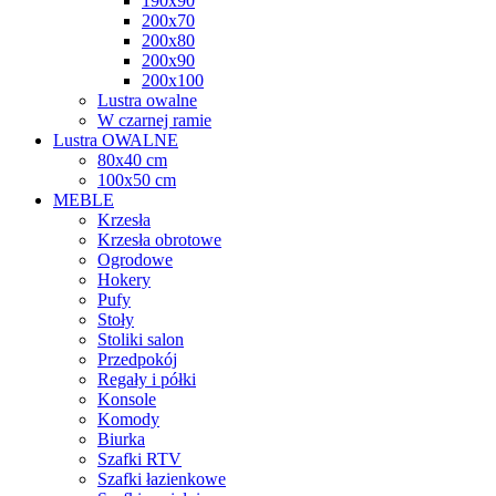
190x90
200x70
200x80
200x90
200x100
Lustra owalne
W czarnej ramie
Lustra OWALNE
80x40 cm
100x50 cm
MEBLE
Krzesła
Krzesła obrotowe
Ogrodowe
Hokery
Pufy
Stoły
Stoliki salon
Przedpokój
Regały i półki
Konsole
Komody
Biurka
Szafki RTV
Szafki łazienkowe