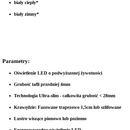
biały ciepły*
biały zimny*
Parametry:
Oświetlenie LED o podwyższonej żywotności
Grubość tafli przedniej 4mm
Technologia Ultra-slim - całkowita grubość < 28
mm
Krawędzie:
Fazowane
trapezowo 1,5cm lub
szlifowane
Lustro wiszące
pionowo lub poziomo
Energooszczędne oświetlenie LED