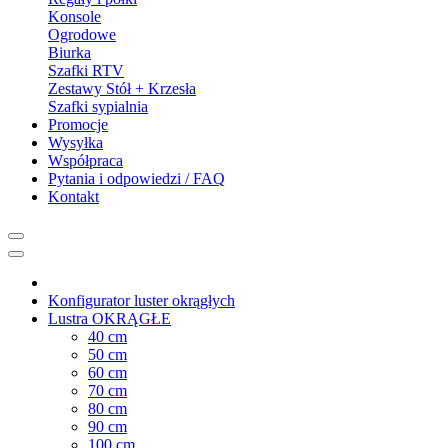
Konsole
Ogrodowe
Biurka
Szafki RTV
Zestawy Stół + Krzesła
Szafki sypialnia
Promocje
Wysyłka
Współpraca
Pytania i odpowiedzi / FAQ
Kontakt
Konfigurator luster okrągłych
Lustra OKRĄGŁE
40 cm
50 cm
60 cm
70 cm
80 cm
90 cm
100 cm