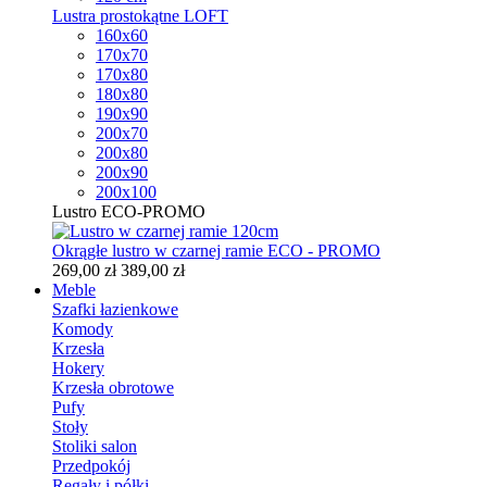
Lustra prostokątne LOFT
160x60
170x70
170x80
180x80
190x90
200x70
200x80
200x90
200x100
Lustro ECO-PROMO
Okrągłe lustro w czarnej ramie ECO - PROMO
269,00 zł
389,00 zł
Meble
Szafki łazienkowe
Komody
Krzesła
Hokery
Krzesła obrotowe
Pufy
Stoły
Stoliki salon
Przedpokój
Regały i półki