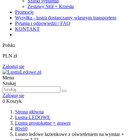
Szafki sypialnia
Zestawy Stół + Krzesła
Promocje
Wysyłka - lustra dostarczamy własnym transportem
Pytania i odpowiedzi / FAQ
KONTAKT
Polski
PLN zł
Zaloguj się
Menu
Szukaj
Zaloguj się
0
Koszyk
Strona główna
Lustra LEDOWE
Lustra prostokątne + grawer
80x60
Lustro ledowe łazienkowe z oświetleniem na wymiar +
grawer A22