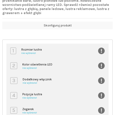
przenikanie barw, lustro pionowe lub poziome. Nowoczesne
wzornictwo podświetlanej ramy LED. Sprawdź również pozostałe
oferty: lustra z głębią, panele ledowe, lustra reklamowe, lustra z
grawerem + efekt głębi
Skonfiguruj produkt
1
Rozmiar lustra
nie wybrano!
2
Kolor oświetlenia LED
nie wybrano!
3
Dodatkowy włącznik
nie wybrano!
4
Pozycja lustra
nie wybrano!
5
Zegarek
nie wybrano!