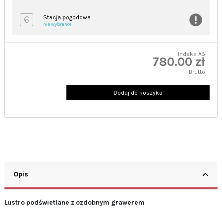
6
Stacja pogodowa
nie wybrano!
Indeks
A5
780.00 zł
Brutto
Dodaj do koszyka
Opis
Lustro podświetlane z ozdobnym grawerem