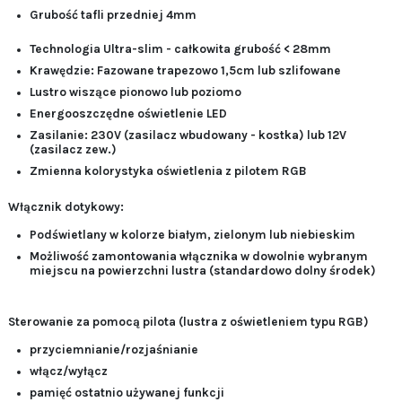
Grubość tafli przedniej 4mm
Technologia Ultra-slim - całkowita grubość < 28
mm
Krawędzie:
Fazowane
trapezowo 1,5cm lub
szlifowane
Lustro wiszące
pionowo lub poziomo
Energooszczędne oświetlenie LED
Zasilanie:
230V (zasilacz wbudowany - kostka)
lub
12V
(zasilacz zew.)
Zmienna kolorystyka oświetlenia z pilotem RGB
Włącznik dotykowy:
Podświetlany w kolorze białym, zielonym lub niebieskim
Możliwość zamontowania włącznika w dowolnie wybranym
miejscu na powierzchni lustra (standardowo dolny środek)
Sterowanie za pomocą pilota (lustra z oświetleniem typu RGB)
przyciemnianie/rozjaśnianie
włącz/wyłącz
pamięć ostatnio używanej funkcji