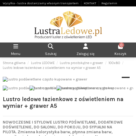
Wysyłka - lustra dostarczamy własnym transportem
KONTAKT
Regulamin
0
Menu
Szukaj
Zaloguj się
Koszyk
Strona główna
Lustra LEDOWE
Lustra prostokątne + grawer
100x80
Lustro ledowe łazienkowe z oświetleniem na wymiar + grawer A5
Lustro ledowe łazienkowe z oświetleniem na
wymiar + grawer A5
NOWOCZESNE I STYLOWE LUSTRO PDŚWIETLANE, DODATKOWE
DOŚWIETLENIE, DO SALONU, DO POKOJU, DO SYPIALNI NA
PILOTA.
Zmienna kolorystyka barw, płynna zmiana barw,