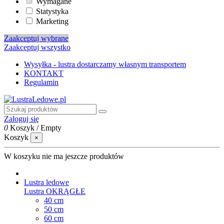
Wymagane
Statystyka
Marketing
Zaakceptuj wybrane
Zaakceptuj wszystko
Wysyłka - lustra dostarczamy własnym transportem
KONTAKT
Regulamin
Zaloguj się
0
Koszyk
/
Empty
Koszyk
×
W koszyku nie ma jeszcze produktów
Lustra ledowe
Lustra OKRĄGŁE
40 cm
50 cm
60 cm