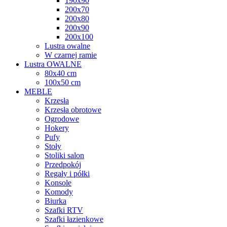
190x90
200x70
200x80
200x90
200x100
Lustra owalne
W czarnej ramie
Lustra OWALNE
80x40 cm
100x50 cm
MEBLE
Krzesła
Krzesła obrotowe
Ogrodowe
Hokery
Pufy
Stoły
Stoliki salon
Przedpokój
Regały i półki
Konsole
Komody
Biurka
Szafki RTV
Szafki łazienkowe