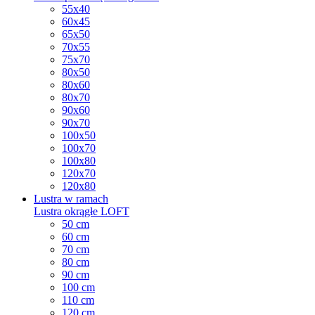
55x40
60x45
65x50
70x55
75x70
80x50
80x60
80x70
90x60
90x70
100x50
100x70
100x80
120x70
120x80
Lustra w ramach
Lustra okrągłe LOFT
50 cm
60 cm
70 cm
80 cm
90 cm
100 cm
110 cm
120 cm