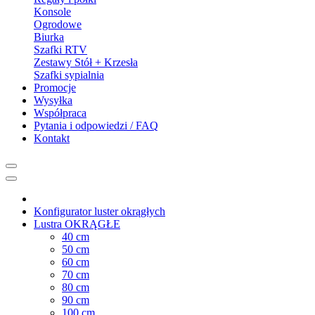
Konsole
Ogrodowe
Biurka
Szafki RTV
Zestawy Stół + Krzesła
Szafki sypialnia
Promocje
Wysyłka
Współpraca
Pytania i odpowiedzi / FAQ
Kontakt
Konfigurator luster okrągłych
Lustra OKRĄGŁE
40 cm
50 cm
60 cm
70 cm
80 cm
90 cm
100 cm