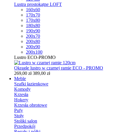
Lustra prostokątne LOFT
160x60
170x70
170x80
180x80
190x90
200x70
200x80
200x90
200x100
Lustro ECO-PROMO
Okrągłe lustro w czarnej ramie ECO - PROMO
269,00 zł
389,00 zł
Meble
Szafki łazienkowe
Komody
Krzesła
Hokery
Krzesła obrotowe
Pufy
Stoły
Stoliki salon
Przedpokój
Regały i półki