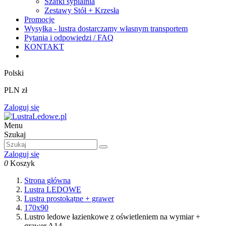
Szafki sypialnia
Zestawy Stół + Krzesła
Promocje
Wysyłka - lustra dostarczamy własnym transportem
Pytania i odpowiedzi / FAQ
KONTAKT
Polski
PLN zł
Zaloguj się
Menu
Szukaj
Zaloguj się
0
Koszyk
Strona główna
Lustra LEDOWE
Lustra prostokątne + grawer
170x90
Lustro ledowe łazienkowe z oświetleniem na wymiar +
grawer A14