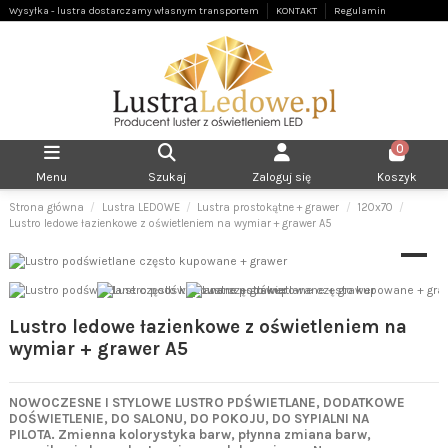
Wysyłka - lustra dostarczamy własnym transportem
KONTAKT
Regulamin
0
Menu
Szukaj
Zaloguj się
Koszyk
Strona główna
Lustra LEDOWE
Lustra prostokątne + grawer
120x70
Lustro ledowe łazienkowe z oświetleniem na wymiar + grawer A5
Lustro ledowe łazienkowe z oświetleniem na
wymiar + grawer A5
NOWOCZESNE I STYLOWE LUSTRO PDŚWIETLANE, DODATKOWE
DOŚWIETLENIE, DO SALONU, DO POKOJU, DO SYPIALNI NA
PILOTA.
Zmienna kolorystyka barw, płynna zmiana barw,