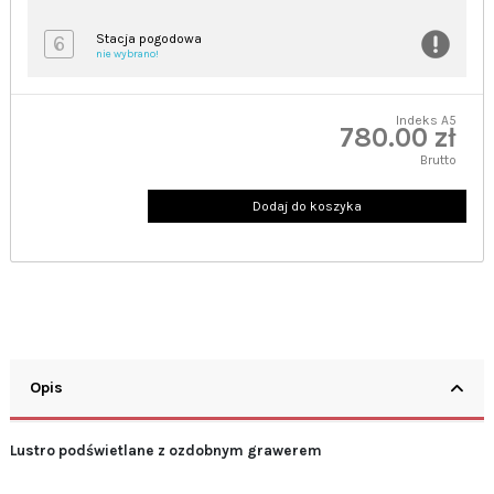
6
Stacja pogodowa
nie wybrano!
Indeks
A5
780.00 zł
Brutto
Dodaj do koszyka
Opis
Lustro podświetlane z ozdobnym grawerem