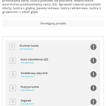
przenikanie barw, lustro pionowe lub poziome. Nowoczesne
wzornictwo podświetlanej ramy LED. Sprawdź również pozostałe
oferty: lustra z głębią, panele ledowe, lustra reklamowe, lustra z
grawerem + efekt głębi
Skonfiguruj produkt
1
Rozmiar lustra
nie wybrano!
2
Kolor oświetlenia LED
nie wybrano!
3
Dodatkowy włącznik
nie wybrano!
4
Pozycja lustra
nie wybrano!
5
Zegarek
nie wybrano!