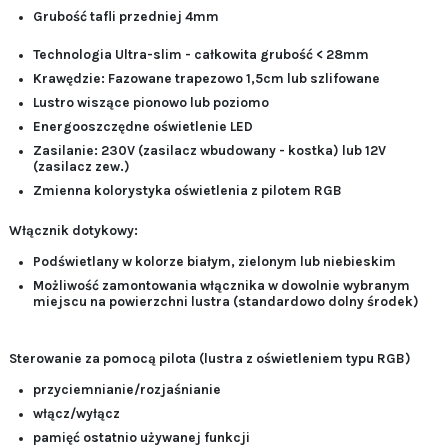
Grubość tafli przedniej 4mm
Technologia Ultra-slim - całkowita grubość < 28
mm
Krawędzie:
Fazowane
trapezowo 1,5cm lub
szlifowane
Lustro wiszące
pionowo lub poziomo
Energooszczędne oświetlenie LED
Zasilanie:
230V (zasilacz wbudowany - kostka)
lub
12V
(zasilacz zew.)
Zmienna kolorystyka oświetlenia z pilotem RGB
Włącznik dotykowy:
Podświetlany w kolorze białym, zielonym lub niebieskim
Możliwość zamontowania włącznika w dowolnie wybranym
miejscu na powierzchni lustra (standardowo dolny środek)
Sterowanie za pomocą pilota (lustra z oświetleniem typu RGB)
przyciemnianie/rozjaśnianie
włącz/wyłącz
pamięć ostatnio używanej funkcji