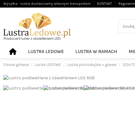
Wysyłka - lustra dostarczamy własnym transportem
KONTAKT
Regulami
LUSTRA LEDOWE
LUSTRA W RAMACH
ME
Strona główna
Lustra LEDOWE
Lustra prostokątne + grawer
120x7