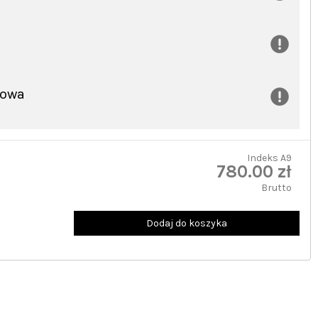
dowa
Indeks
A9
780.00 zł
Brutto
Dodaj do koszyka