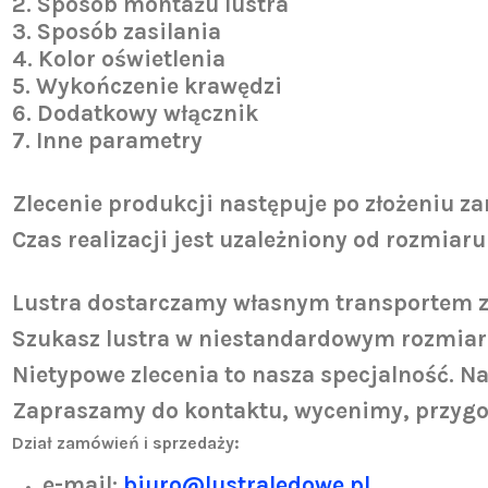
2.
Sposób montażu lustra
3. Sposób zasilania
4. Kolor oświetlenia
5. Wykończenie krawędzi
6. Dodatkowy włącznik
7. Inne parametry
Zlecenie produkcji następuje po złożeniu z
Czas realizacji jest uzależniony od rozmiaru
Lustra dostarczamy własnym transportem z 
Szukasz lustra w niestandardowym rozmiarz
Nietypowe zlecenia to nasza specjalność. N
Zapraszamy do kontaktu, wycenimy, przygo
Dział zamówień i sprzedaży:
e-mail:
biuro@lustraledowe.pl