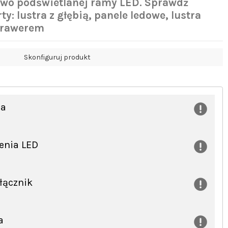
wo podświetlanej ramy LED. Sprawdź
ty: lustra z głębią, panele ledowe, lustra
 grawerem
Skonfiguruj produkt
ra
lenia LED
łącznik
a