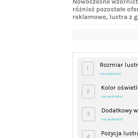
Nowoczesne wzornict
różnież pozostałe ofer
reklamowe, lustra z
Rozmiar lust
1
nie wybrano!
Kolor oświet
2
nie wybrano!
Dodatkowy w
3
nie wybrano!
Pozycja lustr
4