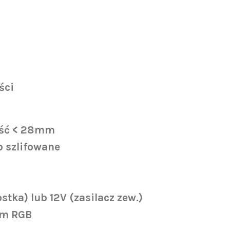
ści
ść < 28
mm
b
szlifowane
ostka)
lub
12V (zasilacz zew.)
em RGB