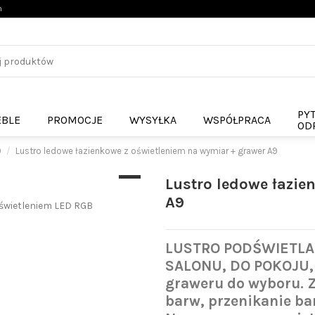
n
PYT
BLE
PROMOCJE
WYSYŁKA
WSPÓŁPRACA
ODP
0
Lustro ledowe łazienkowe z oświetleniem na wymiar + grawer A9
Lustro ledowe łazie
A9
LUSTRO PODŚWIETLA
SALONU, DO POKOJU, 
graweru do wyboru. 
barw, przenikanie ba