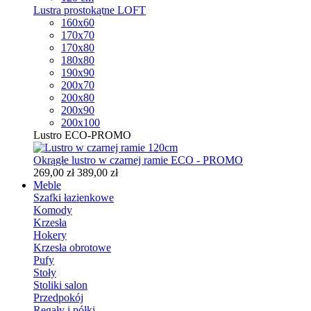
Lustra prostokątne LOFT
160x60
170x70
170x80
180x80
190x90
200x70
200x80
200x90
200x100
Lustro ECO-PROMO
Okrągłe lustro w czarnej ramie ECO - PROMO
269,00 zł
389,00 zł
Meble
Szafki łazienkowe
Komody
Krzesła
Hokery
Krzesła obrotowe
Pufy
Stoły
Stoliki salon
Przedpokój
Regały i półki