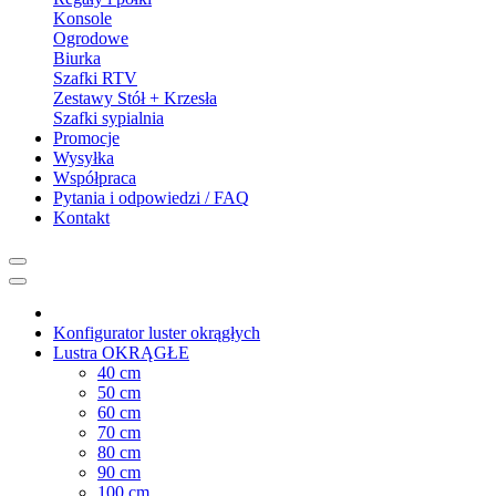
Konsole
Ogrodowe
Biurka
Szafki RTV
Zestawy Stół + Krzesła
Szafki sypialnia
Promocje
Wysyłka
Współpraca
Pytania i odpowiedzi / FAQ
Kontakt
Konfigurator luster okrągłych
Lustra OKRĄGŁE
40 cm
50 cm
60 cm
70 cm
80 cm
90 cm
100 cm