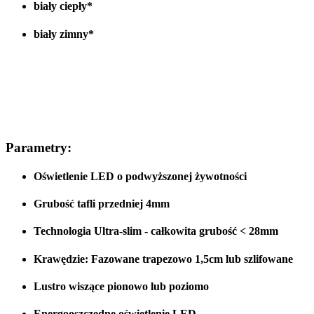
biały ciepły*
biały zimny*
Parametry:
Oświetlenie LED o podwyższonej żywotności
Grubość tafli przedniej 4mm
Technologia Ultra-slim - całkowita grubość < 28
mm
Krawędzie:
Fazowane
trapezowo 1,5cm lub
szlifowane
Lustro wiszące
pionowo lub poziomo
Energooszczędne oświetlenie LED