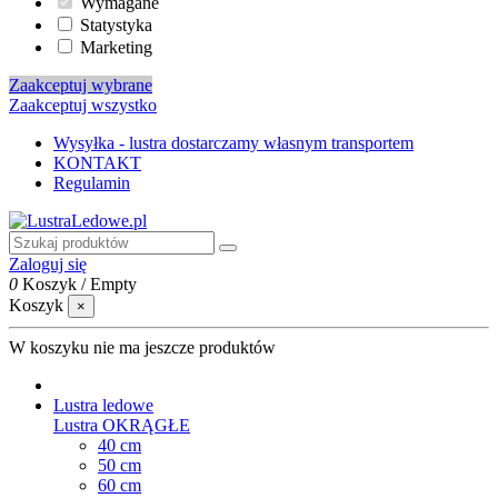
Wymagane
Statystyka
Marketing
Zaakceptuj wybrane
Zaakceptuj wszystko
Wysyłka - lustra dostarczamy własnym transportem
KONTAKT
Regulamin
Zaloguj się
0
Koszyk
/
Empty
Koszyk
×
W koszyku nie ma jeszcze produktów
Lustra ledowe
Lustra OKRĄGŁE
40 cm
50 cm
60 cm