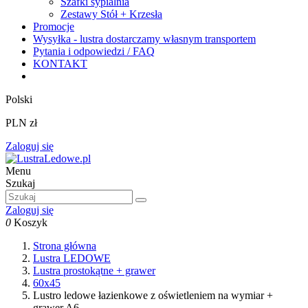
Szafki sypialnia
Zestawy Stół + Krzesła
Promocje
Wysyłka - lustra dostarczamy własnym transportem
Pytania i odpowiedzi / FAQ
KONTAKT
Polski
PLN zł
Zaloguj się
Menu
Szukaj
Zaloguj się
0
Koszyk
Strona główna
Lustra LEDOWE
Lustra prostokątne + grawer
60x45
Lustro ledowe łazienkowe z oświetleniem na wymiar +
grawer A6