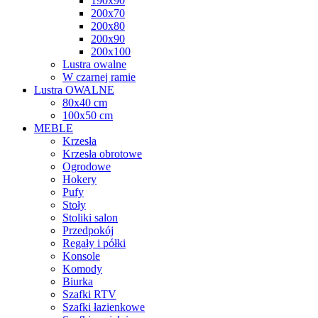
190x90
200x70
200x80
200x90
200x100
Lustra owalne
W czarnej ramie
Lustra OWALNE
80x40 cm
100x50 cm
MEBLE
Krzesła
Krzesła obrotowe
Ogrodowe
Hokery
Pufy
Stoły
Stoliki salon
Przedpokój
Regały i półki
Konsole
Komody
Biurka
Szafki RTV
Szafki łazienkowe