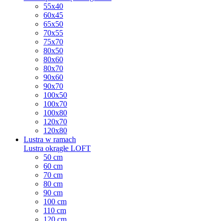
55x40
60x45
65x50
70x55
75x70
80x50
80x60
80x70
90x60
90x70
100x50
100x70
100x80
120x70
120x80
Lustra w ramach
Lustra okrągłe LOFT
50 cm
60 cm
70 cm
80 cm
90 cm
100 cm
110 cm
120 cm