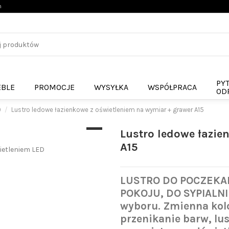
n
PYT
BLE
PROMOCJE
WYSYŁKA
WSPÓŁPRACA
ODP
0
Lustro ledowe łazienkowe z oświetleniem na wymiar + grawer A15
Lustro ledowe łazie
A15
LUSTRO DO POCZEKAL
POKOJU, DO SYPIALNI
wyboru. Zmienna kol
przenikanie barw, lu