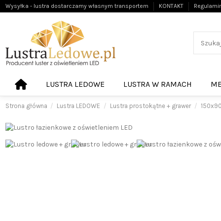
Wysyłka - lustra dostarczamy własnym transportem
KONTAKT
Regulami
LUSTRA LEDOWE
LUSTRA W RAMACH
ME
Strona główna
Lustra LEDOWE
Lustra prostokątne + grawer
150x9