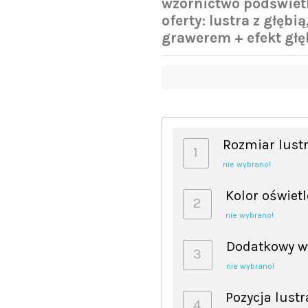
wzornictwo podświetl
oferty: lustra z głębi
grawerem + efekt głęb
Rozmiar lust
1
nie wybrano!
Kolor oświet
2
nie wybrano!
Dodatkowy w
3
nie wybrano!
Pozycja lustr
4