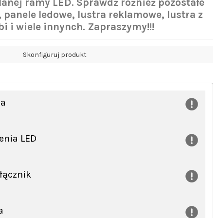
anej ramy LED. Sprawdź różnież pozostałe
ą, panele ledowe, lustra reklamowe, lustra z
i i wiele innynch. Zapraszymy!!!
Skonfiguruj produkt
ra
lenia LED
łącznik
a