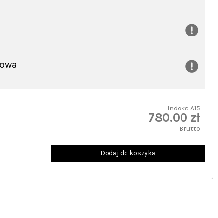
dowa
Indeks
A15
780.00 zł
Brutto
Dodaj do koszyka