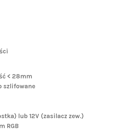
ści
ść < 28
mm
b
szlifowane
ostka)
lub
12V (zasilacz zew.)
em RGB