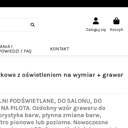
Zaloguj się
Koszyk
ANIA I
KONTAKT
OWIEDZI / FAQ
nkowe z oświetleniem na wymiar + grawer
NI PODŚWIETLANE, DO SALONU, DO
 NA PILOTA.
Ozdobny wzór graweru do
orystyka barw, płynna zmiana barw,
stro pionowe lub poziome. Nowoczesne