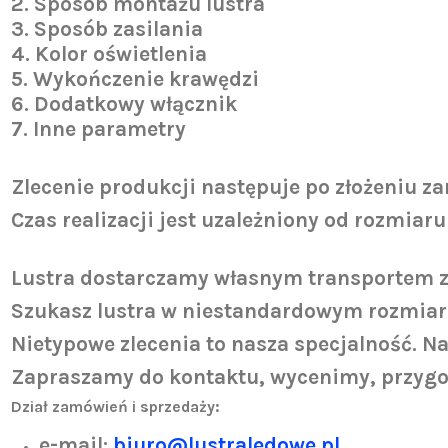
2.
Sposób montażu lustra
3. Sposób zasilania
4. Kolor oświetlenia
5. Wykończenie krawędzi
6. Dodatkowy włącznik
7. Inne parametry
Zlecenie produkcji następuje po złożeniu z
Czas realizacji jest uzależniony od rozmiaru
Lustra dostarczamy własnym transportem z 
Szukasz lustra w niestandardowym rozmiarz
Nietypowe zlecenia to nasza specjalność. N
Zapraszamy do kontaktu, wycenimy, przygo
Dział zamówień i sprzedaży:
e-mail:
biuro@lustraledowe.pl