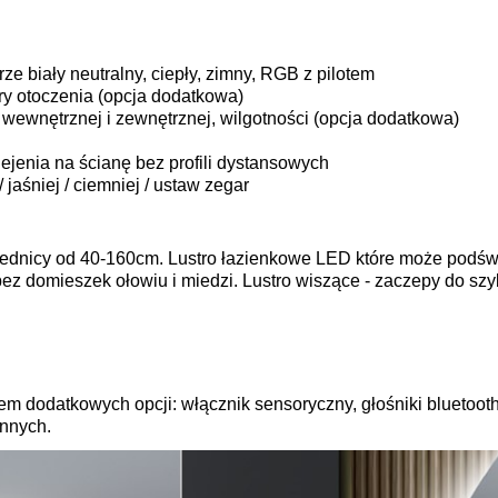
e biały neutralny, ciepły, zimny, RGB z pilotem
y otoczenia (opcja dodatkowa)
 wewnętrznej i zewnętrznej, wilgotności (opcja dodatkowa)
lejenia na ścianę bez profili dystansowych
jaśniej / ciemniej / ustaw zegar
średnicy od 40-160cm. Lustro łazienkowe LED które może podśw
 bez domieszek ołowiu i miedzi. Lustro wiszące - zaczepy do sz
m dodatkowych opcji: włącznik sensoryczny, głośniki bluetooth
innych.