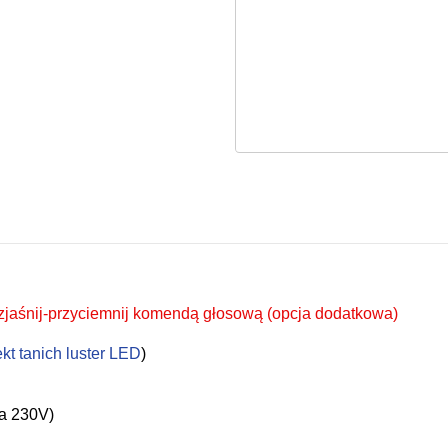
zjaśnij-przyciemnij komendą głosową (opcja dodatkowa)
ekt tanich luster LED
)
na 230V)