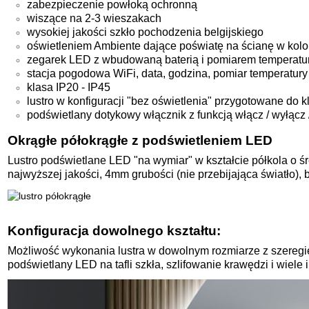
zabezpieczenie powłoką ochronną
wiszące na 2-3 wieszakach
wysokiej jakości szkło pochodzenia belgijskiego
oświetleniem Ambiente dające poświatę na ścianę w kolorz
zegarek LED z wbudowaną baterią i pomiarem temperatur
stacja pogodowa WiFi, data, godzina, pomiar temperatury
klasa IP20 - IP45
lustro w konfiguracji "bez oświetlenia" przygotowane do k
podświetlany dotykowy włącznik z funkcją włącz / wyłącz / 
Okrągłe półokrągłe z podświetleniem LED
Lustro podświetlane LED
"na wymiar"
w kształcie półkola o 
najwyższej jakości, 4mm grubości (nie przebijająca światło),
Konfiguracja dowolnego kształtu:
Możliwość wykonania lustra w dowolnym rozmiarze z szeregie
podświetlany LED na tafli szkła, szlifowanie krawędzi i wiele 