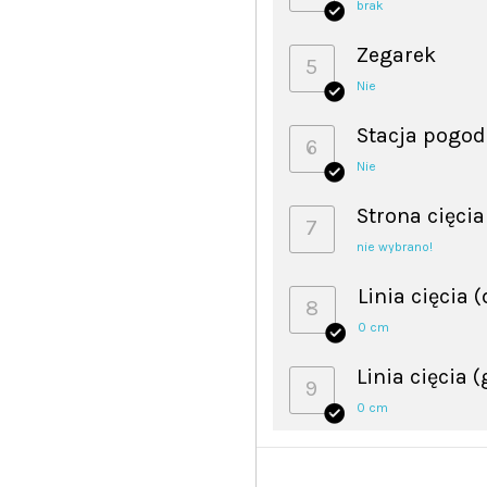
brak
Zegarek
5
Nie
Stacja pogo
6
Nie
Strona cięcia
7
nie wybrano!
Linia cięcia 
8
0 cm
Linia cięcia 
9
0 cm