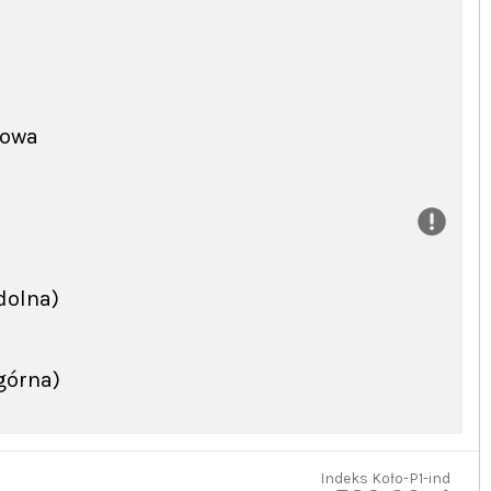
dowa
(dolna)
(górna)
Indeks
Koło-P1-ind