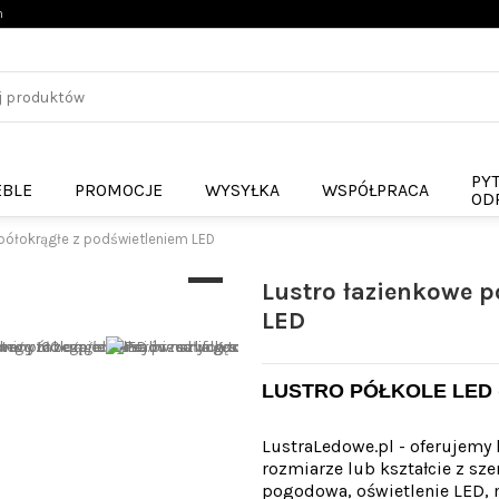
n
PYT
BLE
PROMOCJE
WYSYŁKA
WSPÓŁPRACA
ODP
półokrągłe z podświetleniem LED
Lustro łazienkowe p
LED
LUSTRO PÓŁKOLE LED 
LustraLedowe.pl - oferujemy
rozmiarze lub kształcie z sz
pogodowa, oświetlenie LED, 