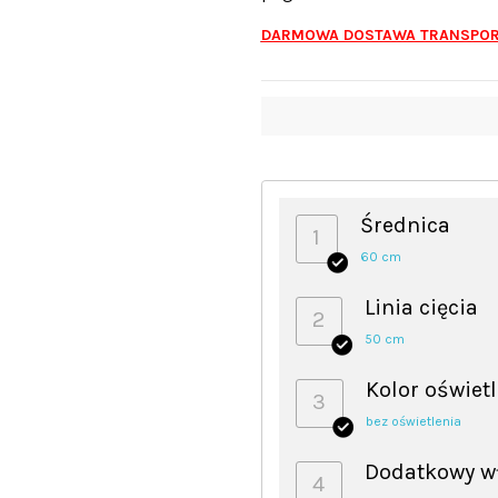
DARMOWA DOSTAWA TRANSPORT
Średnica
1
60 cm
Linia cięcia
2
50 cm
Kolor oświet
3
bez oświetlenia
Dodatkowy w
4