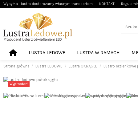
Wysyłka - lustra dostarczamy własnym transportem
KONTAKT
Regulami
LUSTRA LEDOWE
LUSTRA W RAMACH
ME
Strona główna
Lustra LEDOWE
Lustra OKRĄGŁE
Lustro łazienkowe 
Wyprzedaż!